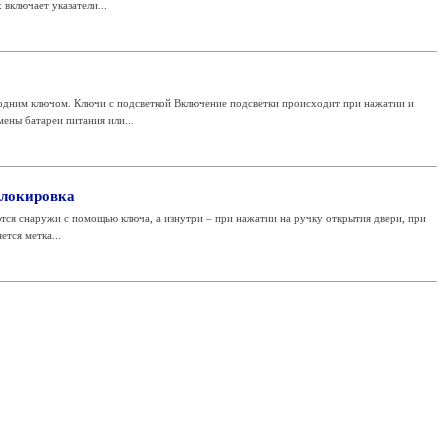
включает указатели...
 одним ключом. Ключи с подсветкой Включение подсветки происходит при нажатии и
ены батареи питания или...
блокировка
тся снаружи с помощью ключа, а изнутри – при нажатии на ручку открытия двери, при
ется метка...