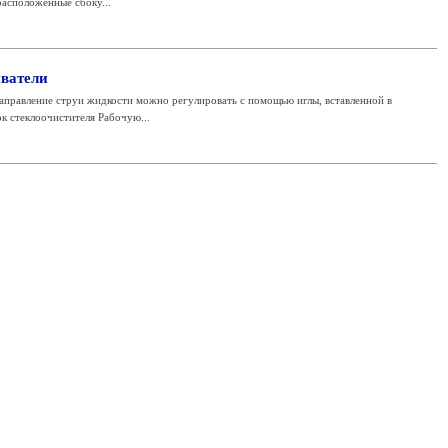
расположенные сбоку...
ватели
аправление струи жидкости можно регулировать с помощью иглы, вставленной в
к стеклоочистителя Рабочую...