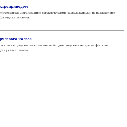
ектроприводом
лектроприводом производится переключателями, расположенными на подлокотнике
Для опускания стекла...
рулевого колеса
о колеса по углу наклона и высоте необходимо опустить вниз рычаг фиксации,
ха рулевого колеса,...