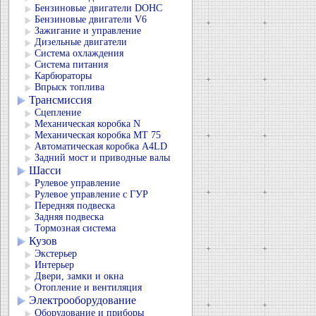
Бензиновые двигатели DOHC
Бензиновые двигатели V6
Зажигание и управление
Дизельные двигатели
Система охлаждения
Система питания
Карбюраторы
Впрыск топлива
Трансмиссия
Сцепление
Механическая коробка N
Механическая коробка МТ 75
Автоматическая коробка А4LD
Задний мост и приводные валы
Шасси
Рулевое управление
Рулевое управление с ГУР
Передняя подвеска
Задняя подвеска
Тормозная система
Кузов
Экстерьер
Интерьер
Двери, замки и окна
Отопление и вентиляция
Электрооборудование
Оборудование и приборы