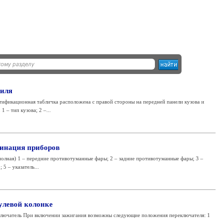
иля
ификационная табличка расположена с правой стороны на передней панели кузова и
– тип кузова; 2 –...
бинация приборов
полная) 1 – передние противотуманные фары; 2 – задние противотуманные фары; 3 –
5 – указатель...
улевой колонке
лючатель При включении зажигания возможны следующие положения переключателя: 1