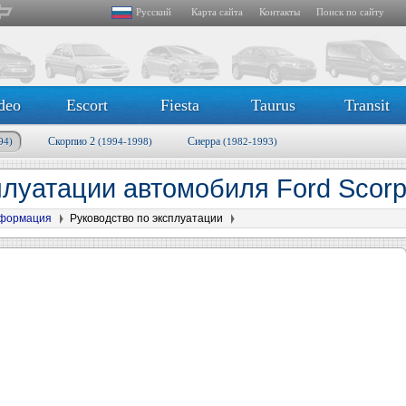
Русский
Карта сайта
Контакты
Поиск по сайту
deo
Escort
Fiesta
Taurus
Transit
Скорпио 2
Сиерра
94)
(1994-1998)
(1982-1993)
плуатации автомобиля Ford Scorp
формация
Руководство по эксплуатации