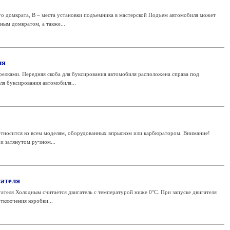
го домкрата, В – места установки подъемника в мастерской Подъем автомобиля может
ым домкратом, а также...
ля
релками. Передняя скоба для буксирования автомобиля расположена справа под
ля буксирования автомобиля...
относится ко всем моделям, оборудованных впрыском или карбюратором. Внимание!
и затянутом ручном...
гателя
ателя Холодным считается двигатель с температурой ниже 0°C. При запуске двигателя
тключения коробки...