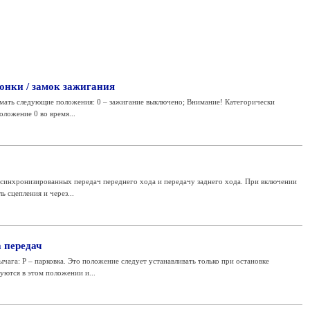
онки / замок зажигания
имать следующие положения: 0 – зажигание выключено; Внимание! Категорически
оложение 0 во время...
 синхронизированных передач переднего хода и передачу заднего хода. При включении
ь сцепления и через...
 передач
га: P – парковка. Это положение следует устанавливать только при остановке
уются в этом положении и...