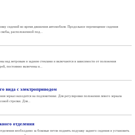
овку сидений во время движения автомобиля. Продольное перемещение сидения
 скобы, расположенной под...
ны над ветровым и задним стеклами и включаются в зависимости от положения
рей, постоянно включены и...
го вида с электроприводом
ия зеркал находится на подлокотнике. Для регулировки положения левого зеркала
овой стрелки. Для...
жного отделения
тделения необходимо за боковые петли поднять подушку заднего сидения и установить