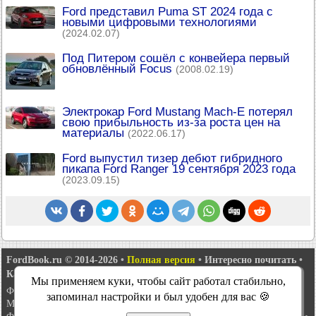
Ford представил Puma ST 2024 года с
новыми цифровыми технологиями
(2024.02.07)
Под Питером сошёл с конвейера первый
обновлённый Focus
(2008.02.19)
Электрокар Ford Mustang Mach-E потерял
свою прибыльность из-за роста цен на
материалы
(2022.06.17)
Ford выпустил тизер дебют гибридного
пикапа Ford Ranger 19 сентября 2023 года
(2023.09.15)
FordBook.ru © 2014-2026
•
Полная версия
•
Интересно почитать
•
Карта сайта
•
Поиск по сайту
•
Связь с администрацией
Мы применяем куки, чтобы сайт работал стабильно,
Фокус 1
•
Фокус Турнир 1
•
Фокус 2
•
Мондео 1
•
Мондео 1 и 2
•
запоминал настройки и был удобен для вас 🍪
Мондео 2
•
Мондео 3
•
Мондео 4
•
Эскорт 3
•
Эскорт 4
•
Эскорт 5
•