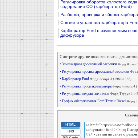
Регулировка оборотов холостого хода
содержания СО (карбюратор Ford)
Разборка, проверка и сборка карбюра
Снятие и установка карбюратора For
Карбюратор Ford с изменяемым сеч
диффузора
Смотрите другие похожие статьи для автом
• Замена троса дроссельной заслонки
Форд Фокус 
• Регулировка тросика дроссельной заслонки
Форд
• Карбюратор Ford
Форд Эскорт 3 (1980-1985)
• Регулировка троса акселератора
Форд Фиеста 4 (
• Регулировка педали сцепления
Форд Таурус 1 и 2
• График обслуживания Ford Transit Diesel
Форд Тр
Ссылка
HTML
Text