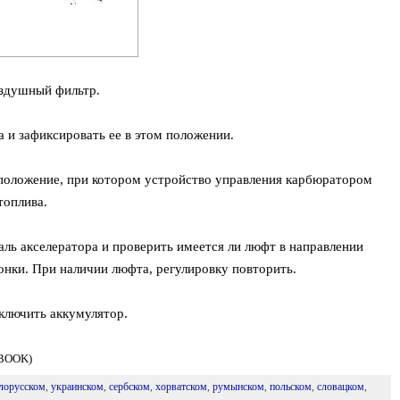
оздушный фильтр.
 и зафиксировать ее в этом положении.
положение, при котором устройство управления карбюратором
топлива.
ль акселератора и проверить имеется ли люфт в направлении
онки. При наличии люфта, регулировку повторить.
ключить аккумулятор.
DBOOK)
лорусском
,
украинском
,
сербском
,
хорватском
,
румынском
,
польском
,
словацком
,