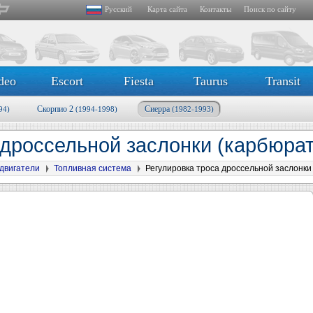
Русский
Карта сайта
Контакты
Поиск по сайту
deo
Escort
Fiesta
Taurus
Transit
Скорпио 2
Сиерра
94)
(1994-1998)
(1982-1993)
 дроссельной заслонки (карбюра
двигатели
Топливная система
Регулировка троса дроссельной заслонки