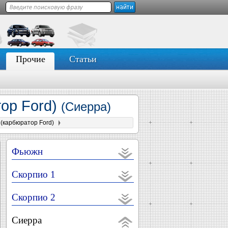
Прочие
Статьи
тор Ford)
(Сиерра)
 (карбюратор Ford)
Фьюжн
Скорпио 1
Скорпио 2
Сиерра