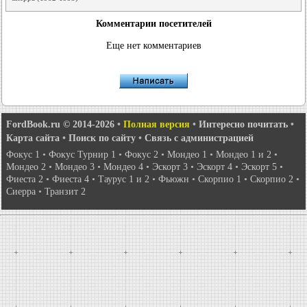
Комментарии посетителей
Еще нет комментариев
FordBook.ru © 2014-2026
•
Полная версия
•
Интересно почитать
•
Карта сайта
•
Поиск по сайту
•
Связь с администрацией
Фокус 1
•
Фокус Турнир 1
•
Фокус 2
•
Мондео 1
•
Мондео 1 и 2
•
Мондео 2
•
Мондео 3
•
Мондео 4
•
Эскорт 3
•
Эскорт 4
•
Эскорт 5
•
Фиеста 2
•
Фиеста 4
•
Таурус 1 и 2
•
Фьюжн
•
Скорпио 1
•
Скорпио 2
•
Сиерра
•
Транзит 2