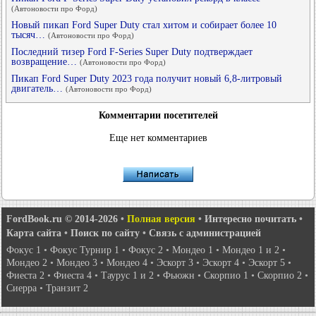
(Автоновости про Форд)
Новый пикап Ford Super Duty стал хитом и собирает более 10
тысяч…
(Автоновости про Форд)
Последний тизер Ford F-Series Super Duty подтверждает
возвращение…
(Автоновости про Форд)
Пикап Ford Super Duty 2023 года получит новый 6,8-литровый
двигатель…
(Автоновости про Форд)
Комментарии посетителей
Еще нет комментариев
FordBook.ru © 2014-2026
•
Полная версия
•
Интересно почитать
•
Карта сайта
•
Поиск по сайту
•
Связь с администрацией
Фокус 1
•
Фокус Турнир 1
•
Фокус 2
•
Мондео 1
•
Мондео 1 и 2
•
Мондео 2
•
Мондео 3
•
Мондео 4
•
Эскорт 3
•
Эскорт 4
•
Эскорт 5
•
Фиеста 2
•
Фиеста 4
•
Таурус 1 и 2
•
Фьюжн
•
Скорпио 1
•
Скорпио 2
•
Сиерра
•
Транзит 2