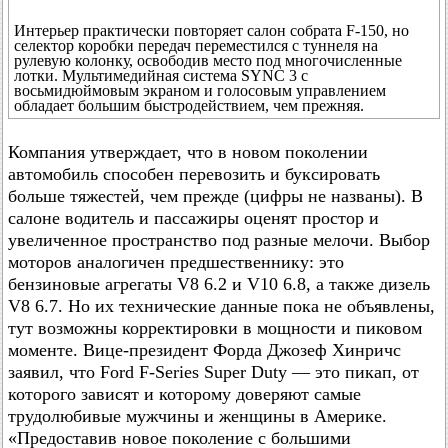
Интерьер практически повторяет салон собрата F-150, но
селектор коробки передач переместился с туннеля на
рулевую колонку, освободив место под многочисленные
лотки. Мультимедийная система SYNC 3 с
восьмидюймовым экраном и голосовым управлением
обладает большим быстродействием, чем прежняя.
Компания утверждает, что в новом поколении
автомобиль способен перевозить и буксировать
больше тяжестей, чем прежде (цифры не названы). В
салоне водитель и пассажиры оценят простор и
увеличенное пространство под разные мелочи. Выбор
моторов аналогичен предшественнику: это
бензиновые агрегаты V8 6.2 и V10 6.8, а также дизель
V8 6.7. Но их технические данные пока не объявлены,
тут возможны корректировки в мощности и пиковом
моменте. Вице-президент Форда Джозеф Хинричс
заявил, что Ford F-Series Super Duty — это пикап, от
которого зависят и которому доверяют самые
трудолюбивые мужчины и женщины в Америке.
«Предоставив новое поколение с большими