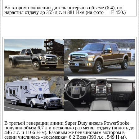
Во втором поколении дизель потерял в объеме (6.4), но
нарастил отдачу до 355 л.с. и 881 Н·м (на фото — F-450.)
В третьей генерации линии Super Duty дизель PowerStroke
получил объем 6,7 л и несколько раз менял отдачу (вплоть до
446 л.с. и 1166 Н·м). Базовым же бензиновым мотором в
серии числилась «восьмерка» 6.2 Boss (390 л.с., 549 Н·м).