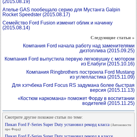
(2015.08.19)
Ателье GAS пообещало серию для Мустанга Galpin
Rocket Speedster
(2015.08.17)
Семейство Ford Fusion изменит облик и начинку
(2015.08.14)
Следующие статьи »
Компания Ford начала работу над заменителями
дизтоплива
(2015.09.25)
Компания Ford выпустила первую легковушку с мотором
из Елабуги
(2015.10.16)
Компания Ringbrothers построила Ford Mustang
из углепластика
(2015.11.09)
Для хэтчбека Ford Focus RS задумана более быстрая
версия
(2015.11.13)
«Костюм наркомана» поможет Форду в воспитании
водителей
(2015.11.25)
Смотрите другие похожие статьи по теме:
Пикап Ford F-Series Super Duty установил рекорд класса
(Автоновости
про Форд)
Пикап Ford F-Series Super Duty установил рекорд в классе