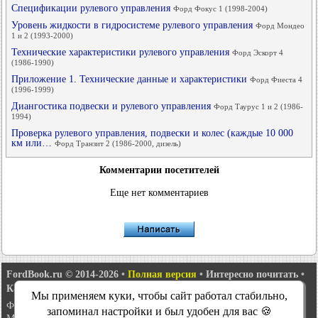
Спецификации рулевого управления
Форд Фокус 1 (1998-2004)
Уровень жидкости в гидросистеме рулевого управления
Форд Мондео
1 и 2 (1993-2000)
Технические характеристики рулевого управления
Форд Эскорт 4
(1986-1990)
Приложение 1. Технические данные и характеристики
Форд Фиеста 4
(1996-1999)
Диангостика подвески и рулевого управления
Форд Таурус 1 и 2 (1986-
1994)
Проверка рулевого управления, подвески и колес (каждые 10 000
км или…
Форд Транзит 2 (1986-2000, дизель)
Комментарии посетителей
Еще нет комментариев
FordBook.ru © 2014-2026
•
Полная версия
•
Интересно почитать
•
Карта сайта
•
Поиск по сайту
•
Связь с администрацией
Мы применяем куки, чтобы сайт работал стабильно,
Фокус 1
•
Фокус Турнир 1
•
Фокус 2
•
Мондео 1
•
Мондео 1 и 2
•
запоминал настройки и был удобен для вас 🍪