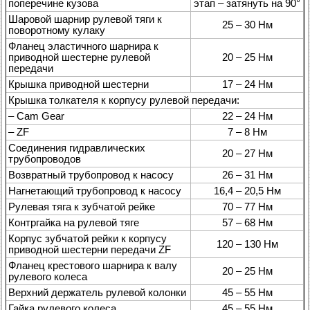
поперечине кузова
этап – затянуть на 90°
Шаровой шарнир рулевой тяги к
25 – 30 Нм
поворотному кулаку
Фланец эластичного шарнира к
приводной шестерне рулевой
20 – 25 Нм
передачи
Крышка приводной шестерни
17 – 24 Нм
Крышка толкателя к корпусу рулевой передачи:
– Cam Gear
22 – 24 Нм
– ZF
7 – 8 Нм
Соединения гидравлических
20 – 27 Нм
трубопроводов
Возвратный трубопровод к насосу
26 – 31 Нм
Нагнетающий трубопровод к насосу
16,4 – 20,5 Нм
Рулевая тяга к зубчатой рейке
70 – 77 Нм
Контргайка на рулевой тяге
57 – 68 Нм
Корпус зубчатой рейки к корпусу
120 – 130 Нм
приводной шестерни передачи ZF
Фланец крестового шарнира к валу
20 – 25 Нм
рулевого колеса
Верхний держатель рулевой колонки
45 – 55 Нм
Гайка рулевого колеса
45 – 55 Нм