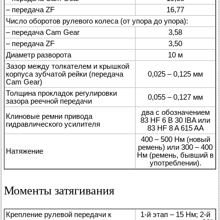
– передача ZF
16,77
Число оборотов рулевого колеса (от упора до упора):
– передача Cam Gear
3,58
– передача ZF
3,50
Диаметр разворота
10 м
Зазор между толкателем и крышкой
корпуса зубчатой рейки (передача
0,025 – 0,125 мм
Cam Gear)
Толщина прокладок регулировки
0,055 – 0,127 мм
зазора реечной передачи
два с обозначением
Клиновые ремни привода
83 HF 6 B 30 IBA или
гидравлического усилителя
83 HF 8 A 615 AA
400 – 500 Нм (новый
ремень) или 300 – 400
Натяжение
Нм (ремень, бывший в
употреблении).
Моменты затягивания
Крепление рулевой передачи к
1-й этап – 15 Нм; 2-й