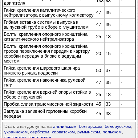
133
98
-
двигателя
Гайки крепления каталитического
47
35
-
нейтрализатора к выпускному коллектору
Гибкая вставка системы выпуска к
47
35
-
выпускной трубе в сборе с глушителем
Болты крепления опорного кронштейна
25
18
-
каталитического нейтрализатора
Болты крепления опорного кронштейна
тросов переключения передач к картеру
20
15
-
коробки передач в блоке с ведущим
мостом
Гайка крепления шарового шарнира
50
37
-
нижнего рычага подвески
Гайка крепления наконечника рулевой
47
35
-
тяги
Гайки крепления верхней опоры стойки в
25
18
-
сборе с пружиной
Пробка слива трансмиссионной жидкости
45
33
-
Заглушка заливной горловины коробки
45
33
-
передач
Эта статья доступна на
английском
,
болгарском
,
белорусском
,
украинском
,
сербском
,
хорватском
,
румынском
,
польском
,
словацком
,
венгерском