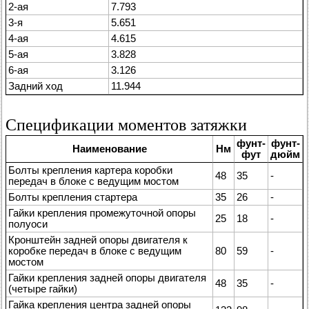
2-ая
7.793
3-я
5.651
4-ая
4.615
5-ая
3.828
6-ая
3.126
Задний ход
11.944
Спецификации моментов затяжки
фунт-
фунт-
Наименование
Нм
фут
дюйм
Болты крепления картера коробки
48
35
-
передач в блоке с ведущим мостом
Болты крепления стартера
35
26
-
Гайки крепления промежуточной опоры
25
18
-
полуоси
Кронштейн задней опоры двигателя к
коробке передач в блоке с ведущим
80
59
-
мостом
Гайки крепления задней опоры двигателя
48
35
-
(четыре гайки)
Гайка крепления центра задней опоры