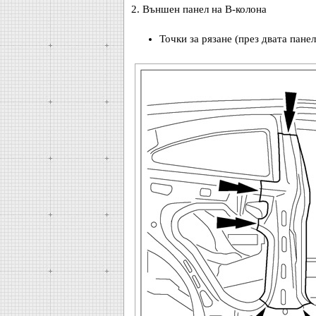
2. Външен панел на B-колона
Точки за рязане (през двата панел