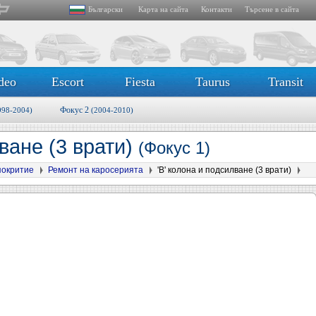
Български
Карта на сайта
Контакти
Търсене в сайта
deo
Escort
Fiesta
Taurus
Transit
Фокус 2
998-2004)
(2004-2010)
лване (3 врати)
(Фокус 1)
покритие
Ремонт на каросерията
'B' колона и подсилване (3 врати)