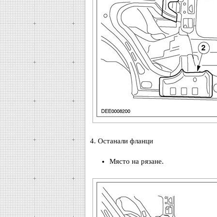
4. Останали фланци
Място на рязане.