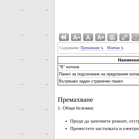
0
Съдържание:
Премахване ↳
Монтаж ↳
Наимено
"В" колона
Панел за подсилване на предпазния кола
Вътрешен заден страничен панел
Премахване
1. Общи бележки:
Преди да започнете ремонт, отст
Преместете настилката и електри