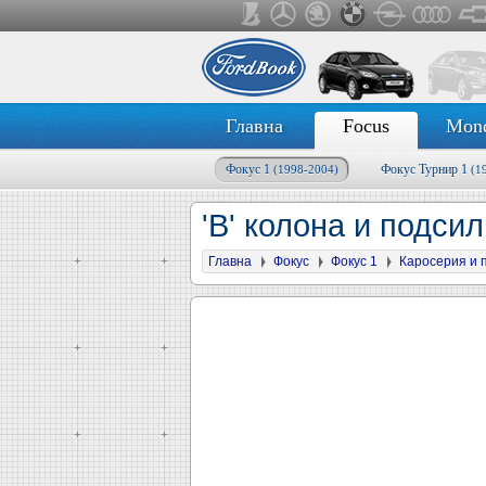
Главна
Focus
Mon
Фокус 1
Фокус Турнир 1
(1998-2004)
(1
'B' колона и подси
Главна
Фокус
Фокус 1
Каросерия и 