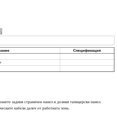
вание
Спецификация
н
ранете задния страничен панел и долния тапицерски панел.
ческите кабели далеч от работната зона.