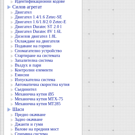
Идентификационни кодове
Силов агрегат
Двигател
Двигател 1.4/1.6 Zetec-SE
Двигател 1.6/1.8/2.0 Zetec-E
Двигател Duratec ST 2.0 l
Двигател Duratec 8V 1.6L
Дизелов двигател 1.8L
Охлаждане на двигателя
Подаване на гориво
Спомагателно устройство
Стартиране на системата
Запалителна система
Въздух и пари
Контролни елементи
Емисии
Изпускателна система
Автоматична скоростна кутия
Съединител
Механична кутия iB5
Механична кутия MTX-75
Механична кутия MT285
Шаси
Предно окачване
Задно окачване
Джанти и гуми
Валове на предния мост
Спирачна система