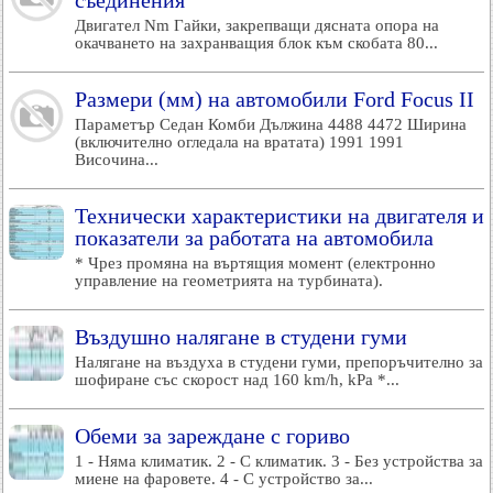
съединения
Двигател Nm Гайки, закрепващи дясната опора на
окачването на захранващия блок към скобата 80...
Размери (мм) на автомобили Ford Focus II
Параметър Седан Комби Дължина 4488 4472 Ширина
(включително огледала на вратата) 1991 1991
Височина...
Технически характеристики на двигателя и
показатели за работата на автомобила
* Чрез промяна на въртящия момент (електронно
управление на геометрията на турбината).
Въздушно налягане в студени гуми
Налягане на въздуха в студени гуми, препоръчително за
шофиране със скорост над 160 km/h, kPa *...
Обеми за зареждане с гориво
1 - Няма климатик. 2 - С климатик. 3 - Без устройства за
миене на фаровете. 4 - С устройство за...