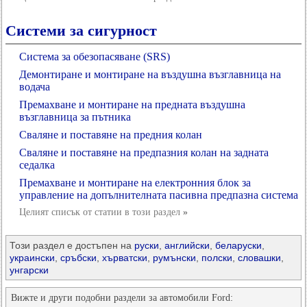
Системи за сигурност
Система за обезопасяване (SRS)
Демонтиране и монтиране на въздушна възглавница на
водача
Премахване и монтиране на предната въздушна
възглавница за пътника
Сваляне и поставяне на предния колан
Сваляне и поставяне на предпазния колан на задната
седалка
Премахване и монтиране на електронния блок за
управление на допълнителната пасивна предпазна система
Целият списък от статии в този раздел
»
Този раздел е достъпен на
руски
,
английски
,
беларуски
,
украински
,
сръбски
,
хърватски
,
румънски
,
полски
,
словашки
,
унгарски
Вижте и други подобни раздели за автомобили Ford: