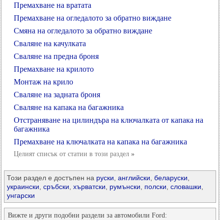
Премахване на вратата
Премахване на огледалото за обратно виждане
Смяна на огледалото за обратно виждане
Сваляне на качулката
Сваляне на предна броня
Премахване на крилото
Монтаж на крило
Сваляне на задната броня
Сваляне на капака на багажника
Отстраняване на цилиндъра на ключалката от капака на
багажника
Премахване на ключалката на капака на багажника
Целият списък от статии в този раздел
»
Този раздел е достъпен на
руски
,
английски
,
беларуски
,
украински
,
сръбски
,
хърватски
,
румънски
,
полски
,
словашки
,
унгарски
Вижте и други подобни раздели за автомобили Ford: