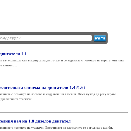
двигателя 1.1
т вал е разположен в корпуса на двигателя и се задвижва с помощта на верига, опъната
е взаимно...
лителната система на двигатели 1.4i/1.6i
лапаните с помощта на лостове и хидравлични тласъци. Няма нужда да регулирате
идравличните тласкачи...
елния вал на 1.8 дизелов двигател
апаните с помощта на тласкачи. Височината на тласкачите се регулира с шайби.