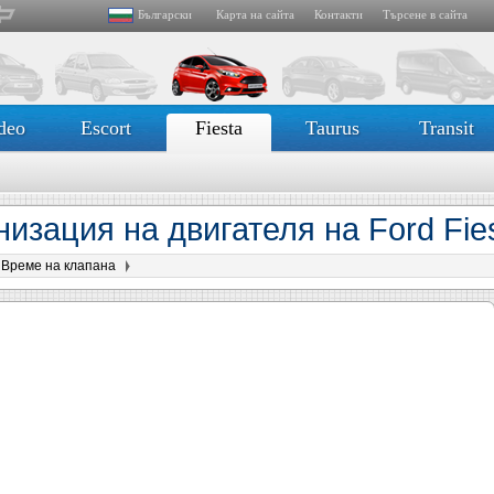
Български
Карта на сайта
Контакти
Търсене в сайта
deo
Escort
Fiesta
Taurus
Transit
изация на двигателя на Ford Fie
Време на клапана