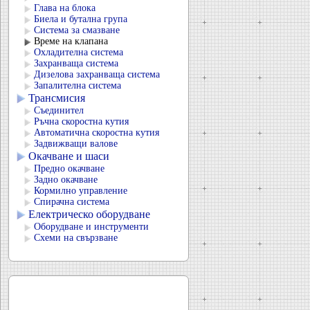
Глава на блока
Биела и бутална група
Система за смазване
Време на клапана
Охладителна система
Захранваща система
Дизелова захранваща система
Запалителна система
Трансмисия
Съединител
Ръчна скоростна кутия
Автоматична скоростна кутия
Задвижващи валове
Окачване и шаси
Предно окачване
Задно окачване
Кормилно управление
Спирачна система
Електрическо оборудване
Оборудване и инструменти
Схеми на свързване