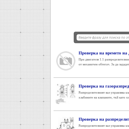
Проверка на времето на 
При двигателя 1.1 разпределителния
от механичен обтегач. За да зададет
Проверка на газоразпреде
Разпределителният вал управлява к
хлабините на клапаните, тъй като х
Проверка на разпределит
Разпределителният вал управлява кл