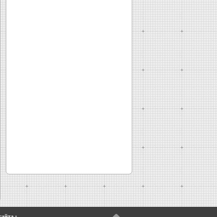
сайта
•