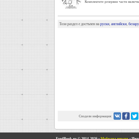
Комплектите резервни части включва
Този раздел е достъпен на
руски
,
английски
,
белару
Сподели информация:
FordBook.ru © 2014-2026
•
Мобилна версия
•
Инте