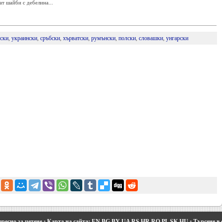
т шайби с дебелина...
ски
,
украински
,
сръбски
,
хърватски
,
румънски
,
полски
,
словашки
,
унгарски
ресно за четене
•
Карта на сайта:
EN
BG
BY
UA
RS
HR
RO
PL
SK
HU
•
Търсене в 