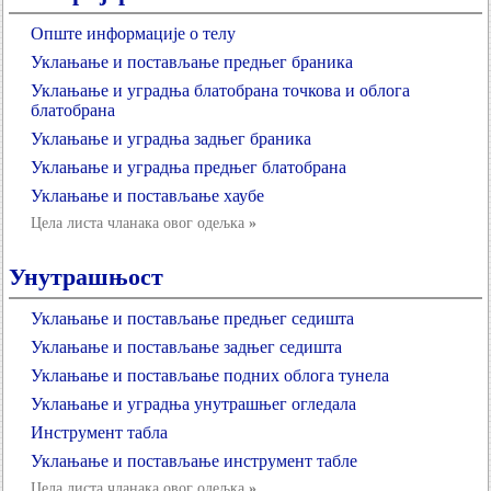
Опште информације о телу
Уклањање и постављање предњег браника
Уклањање и уградња блатобрана точкова и облога
блатобрана
Уклањање и уградња задњег браника
Уклањање и уградња предњег блатобрана
Уклањање и постављање хаубе
Цела листа чланака овог одељка
»
Унутрашњост
Уклањање и постављање предњег седишта
Уклањање и постављање задњег седишта
Уклањање и постављање подних облога тунела
Уклањање и уградња унутрашњег огледала
Инструмент табла
Уклањање и постављање инструмент табле
Цела листа чланака овог одељка
»