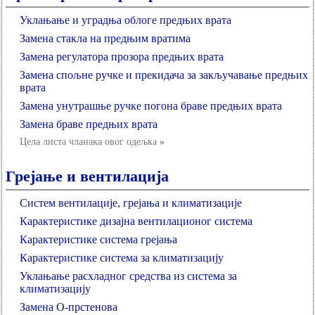
Уклањање и уградња облоге предњих врата
Замена стакла на предњим вратима
Замена регулатора прозора предњих врата
Замена спољне ручке и прекидача за закључавање предњих
врата
Замена унутрашње ручке погона браве предњих врата
Замена браве предњих врата
Цела листа чланака овог одељка
»
Грејање и вентилација
Систем вентилације, грејања и климатизације
Карактеристике дизајна вентилационог система
Карактеристике система грејања
Карактеристике система за климатизацију
Уклањање расхладног средства из система за
климатизацију
Замена О-прстенова