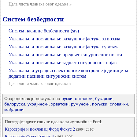
Цела листа чланака овог одељка
»
Систем безбедности
Систем пасивне безбедности (srs)
Уклањање и постављање ваздушног јастука за возача
Уклањање и постављање ваздушног јастука сувозача
Уклањање и постављање предњег сигурносног појаса
Уклањање и постављање задњег сигурносног појаса
Уклањање и уградња електронске контролне јединице за
додатни пасивни сигурносни систем
Цела листа чланака овог одељка
»
Овај одељак је доступан на
руски
,
енглески
,
бугарски
,
белоруски
,
украјински
,
хрватски
,
румунски
,
пољски
,
словачки
,
мађарски
Погледајте друге сличне одељке за аутомобиле Ford:
Каросерије и поклопац Форд Фокус 2
(2004-2010)
Каросерије Форд Есцорт 4
(1986-1990)