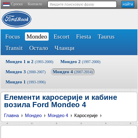
Српски
Контакти
Focus
Mondeo
Escort
Fiesta
Taurus
Transit
Остало
Чланци
Мондео 1 и 2
Мондео 2
(1993-2000)
(1997-2000)
Мондео 3
Мондео 4
(2000-2007)
(2007-2014)
Мондео 1
(1993-1996)
Елементи каросерије и кабине
возила Ford Mondeo 4
Главна
Мондео
Мондео 4
Каросерије