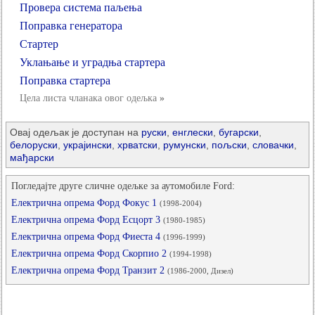
Провера система паљења
Поправка генератора
Стартер
Уклањање и уградња стартера
Поправка стартера
Цела листа чланака овог одељка
»
Овај одељак је доступан на
руски
,
енглески
,
бугарски
,
белоруски
,
украјински
,
хрватски
,
румунски
,
пољски
,
словачки
,
мађарски
Погледајте друге сличне одељке за аутомобиле Ford:
Електрична опрема Форд Фокус 1
(1998-2004)
Електрична опрема Форд Есцорт 3
(1980-1985)
Електрична опрема Форд Фиеста 4
(1996-1999)
Електрична опрема Форд Скорпио 2
(1994-1998)
Електрична опрема Форд Транзит 2
(1986-2000, Дизел)