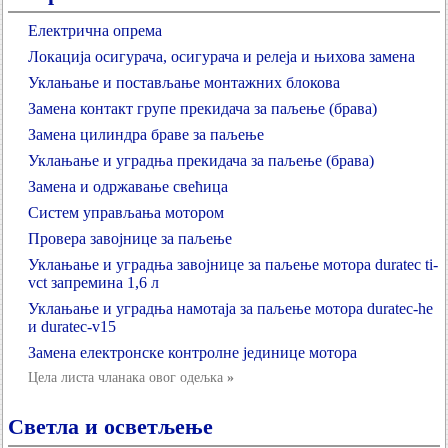
Електрична опрема
Локација осигурача, осигурача и релеја и њихова замена
Уклањање и постављање монтажних блокова
Замена контакт групе прекидача за паљење (брава)
Замена цилиндра браве за паљење
Уклањање и уградња прекидача за паљење (брава)
Замена и одржавање свећица
Систем управљања мотором
Провера завојнице за паљење
Уклањање и уградња завојнице за паљење мотора duratec ti-
vct запремина 1,6 л
Уклањање и уградња намотаја за паљење мотора duratec-he
и duratec-v15
Замена електронске контролне јединице мотора
Цела листа чланака овог одељка
»
Светла и осветљење