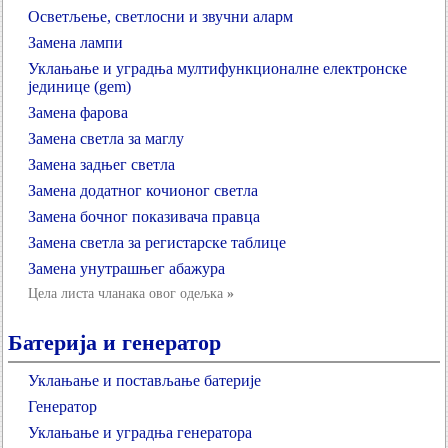
Осветљење, светлосни и звучни аларм
Замена лампи
Уклањање и уградња мултифункционалне електронске
јединице (gem)
Замена фарова
Замена светла за маглу
Замена задњег светла
Замена додатног кочионог светла
Замена бочног показивача правца
Замена светла за регистарске таблице
Замена унутрашњег абажура
Цела листа чланака овог одељка
»
Батерија и генератор
Уклањање и постављање батерије
Генератор
Уклањање и уградња генератора