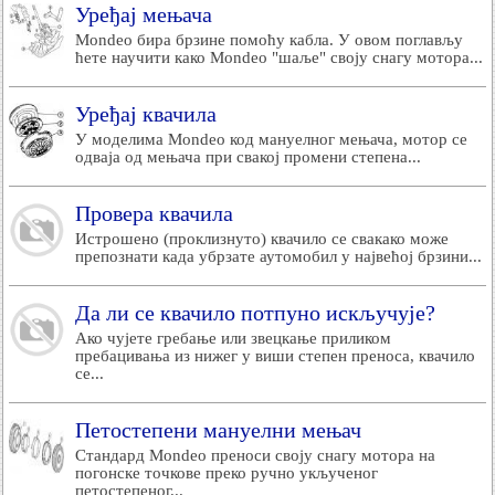
Уређај мењача
Mondeo бира брзине помоћу кабла. У овом поглављу
ћете научити како Mondeo "шаље" своју снагу мотора...
Уређај квачила
У моделима Mondeo код мануелног мењача, мотор се
одваја од мењача при свакој промени степена...
Провера квачила
Истрошено (проклизнуто) квачило се свакако може
препознати када убрзате аутомобил у највећој брзини...
Да ли се квачило потпуно искључује?
Ако чујете гребање или звецкање приликом
пребацивања из нижег у виши степен преноса, квачило
се...
Петостепени мануелни мењач
Стандард Mondeo преноси своју снагу мотора на
погонске точкове преко ручно укљученог
петостепеног...