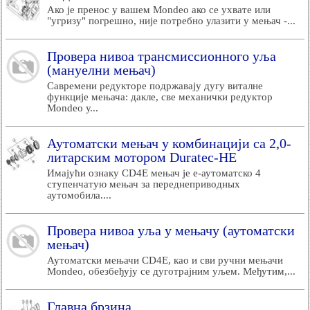
Ако је пренос у вашем Mondeo ако се ухвате или
"угризу" погрешно, није потребно улазити у мењач -...
Провера нивоа трансмиссионного уља
(мануелни мењач)
Савремени редукторе подржавају дугу виталне
функције мењача: дакле, све механички редуктор
Mondeo у...
Аутоматски мењач у комбинацији са 2,0-
литарским мотором Duratec-HE
Имајући ознаку CD4E мењач је е-аутоматско 4
ступенчатую мењач за переднеприводных
аутомобила....
Провера нивоа уља у мењачу (аутоматски
мењач)
Аутоматски мењачи CD4E, као и сви ручни мењачи
Mondeo, обезбеђују се дуготрајним уљем. Међутим,...
Главна брзина