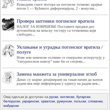
Разводник снаге мотора на погонске точкове: крајњи
погон 1 — Кућиште диференцијала, 2 - конусни...
Провера заптивки погонског вратила
НАЛОГ ЗА ИЗВРШЕЊЕ Поставите предњи део
аутомобила на коњску тестеру са точковима који
слободно...
Уклањање и уградња погонског вратила /
полуге
Нове или заменске осовине се генерално испоручују у
"сигурносном кавезу" како би се спојеви...
Замена манжета за универзални зглоб
Данас су шарке дизајниране на такав начин да њихов
радни век није инфериоран у односу на радни век...
Овај одељак је доступан на
руски
,
енглески
,
бугарски
,
белоруски
,
украјински
,
хрватски
,
румунски
,
пољски
,
словачки
,
мађарски