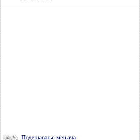
Подешавање мењача