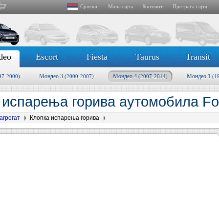
Српски
Мапа сајта
Контакти
Претрага сајта
deo
Escort
Fiesta
Taurus
Transit
Мондео 3
Мондео 4
Мондео 1
97-2000)
(2000-2007)
(2007-2014)
(1
 испарења горива аутомобила Fo
агрегат
Клопка испарења горива