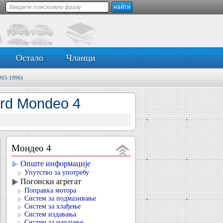
Остало
Чланци
993-1996)
rd Mondeo 4
Мондео 4
Опште информације
Упутство за употребу
Погонски агрегат
Поправка мотора
Систем за подмазивање
Систем за хлађење
Систем издавања
Систем за напајање