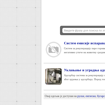
Систем емисије испарав
Систем за рекуперацију паре горив
негативно утиче на животну средину
Уклањање и уградња адсо
Адсорбер система за рекуперацију п
због цурења у адсорберу. Поред тог
Овај одељак је доступан на
руски
,
енглески
,
бугарс