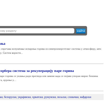
ања
а спречава испуштање испарења горива из електроенергетског система у атмосферу, што
. Систем користи...
рбера система за рекуперацију паре горива
аре горива се уклања ради прегледа или замене када се појави упоран мирис бензина
а, цурење у...
ки
,
белоруски
,
украјински
,
хрватски
,
румунски
,
пољски
,
словачки
,
мађарски