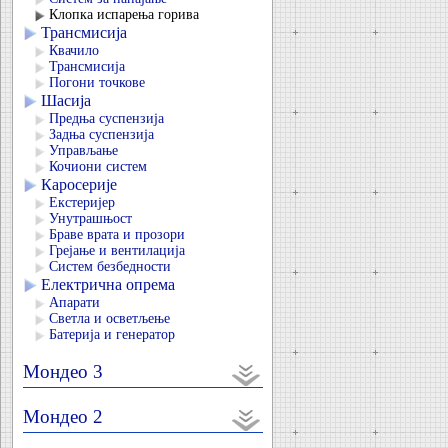
Клопка испарења горива
Трансмисија
Квачило
Трансмисија
Погони точкове
Шасија
Предња суспензија
Задња суспензија
Управљање
Кочиони систем
Каросерије
Екстеријер
Унутрашњост
Браве врата и прозори
Грејање и вентилација
Систем безбедности
Електрична опрема
Апарати
Светла и осветљење
Батерија и генератор
Мондео 3
Мондео 2