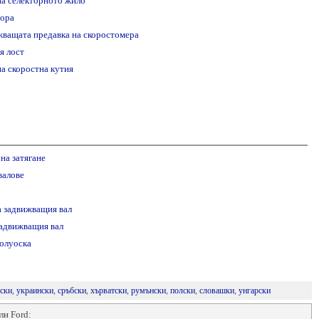
на селекторното жило
тора
жващата предавка на скоростомера
я лост
а скоростна кутия
на затягане
валове
 задвижващия вал
адвижващия вал
полуоска
ски
,
украински
,
сръбски
,
хърватски
,
румънски
,
полски
,
словашки
,
унгарски
ли Ford: