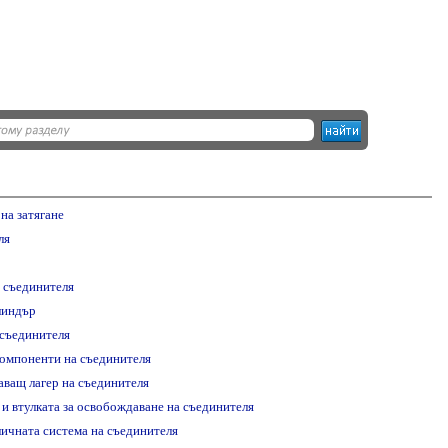
на затягане
ля
 съединителя
линдър
 съединителя
компоненти на съединителя
аващ лагер на съединителя
 и втулката за освобождаване на съединителя
ичната система на съединителя