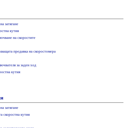
на затягане
остна кутия
лючване на скоростите
жващата предавка на скоростомера
ючвателя за заден ход
ростна кутия
ия
на затягане
а скоростна кутия