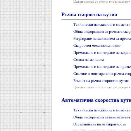
Целият списък от статии в този раздел
»
Ръчна скоростна кутия
Технически изисквания и моменти 
Обща информация за ръчната скор
Регулиране на механизма за превк
Скоростен механизъм и лост
Премахване и монтиране на задви
Смяна на маншета
Премахване и монтиране на превкл
Сваляне и монтиране на ръчна ско
Ремонт на ръчна скоростна кутия
Целият списък от статии в този раздел
»
Автоматична скоростна кут
Технически изисквания и моменти 
Обща информация за автоматичнат
Отстраняване на неизправности