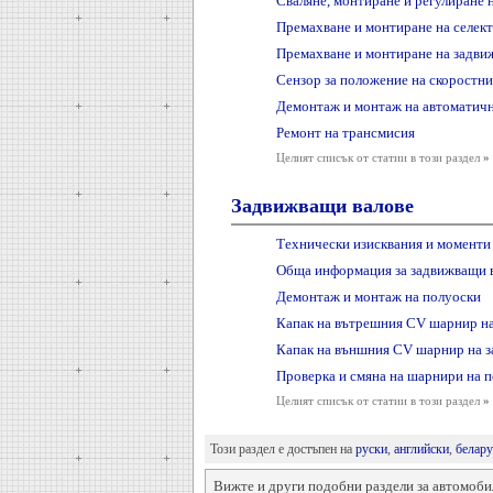
Сваляне, монтиране и регулиране 
Премахване и монтиране на селек
Премахване и монтиране на задви
Сензор за положение на скоростни
Демонтаж и монтаж на автоматичн
Ремонт на трансмисия
Целият списък от статии в този раздел
»
Задвижващи валове
Технически изисквания и моменти 
Обща информация за задвижващи 
Демонтаж и монтаж на полуоски
Капак на вътрешния CV шарнир на
Капак на външния CV шарнир на з
Проверка и смяна на шарнири на 
Целият списък от статии в този раздел
»
Този раздел е достъпен на
руски
,
английски
,
белару
Вижте и други подобни раздели за автомоби