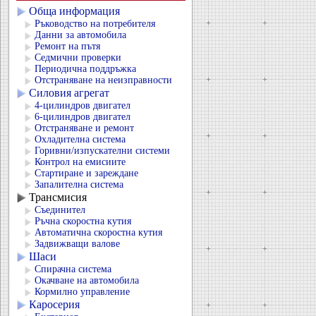
Обща информация
Ръководство на потребителя
Данни за автомобила
Ремонт на пътя
Седмични проверки
Периодична поддръжка
Отстраняване на неизправности
Силовия агрегат
4-цилиндров двигател
6-цилиндров двигател
Отстраняване и ремонт
Охладителна система
Горивни/изпускателни системи
Контрол на емисиите
Стартиране и зареждане
Запалителна система
Трансмисия
Съединител
Ръчна скоростна кутия
Автоматична скоростна кутия
Задвижващи валове
Шаси
Спирачна система
Окачване на автомобила
Кормилно управление
Каросерия