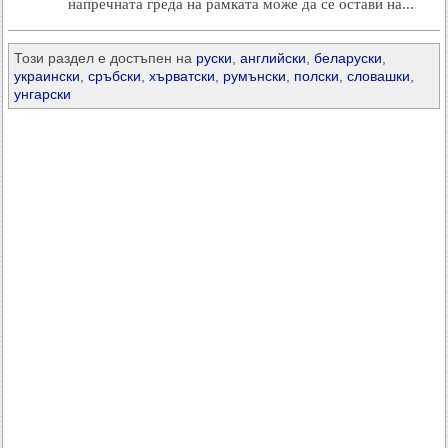
напречната греда на рамката може да се остави на...
Този раздел е достъпен на
руски
,
английски
,
беларуски
,
украински
,
сръбски
,
хърватски
,
румънски
,
полски
,
словашки
,
унгарски