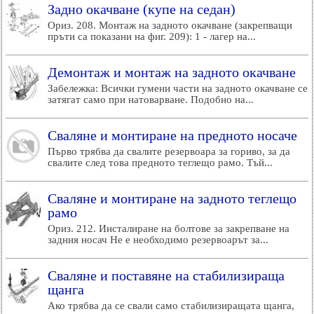
Задно окачване (купе на седан)
Ориз. 208. Монтаж на задното окачване (закрепващи
пръти са показани на фиг. 209): 1 - лагер на...
Демонтаж и монтаж на задното окачване
Забележка: Всички гумени части на задното окачване се
затягат само при натоварване. Подобно на...
Сваляне и монтиране на предното носаче
Първо трябва да свалите резервоара за гориво, за да
свалите след това предното теглещо рамо. Тъй...
Сваляне и монтиране на задното теглещо
рамо
Ориз. 212. Инсталиране на болтове за закрепване на
задния носач Не е необходимо резервоарът за...
Сваляне и поставяне на стабилизираща
щанга
Ако трябва да се свали само стабилизиращата щанга,