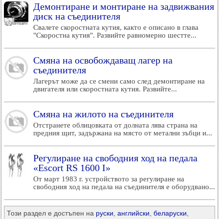
Демонтиране и монтиране на задвижвания
диск на съединителя
Свалете скоростната кутия, както е описано в глава
"Скоростна кутия". Развийте равномерно шестте...
Смяна на освобождаващ лагер на
съединителя
Лагерът може да се смени само след демонтиране на
двигателя или скоростната кутия. Развийте...
Смяна на жилото на съединителя
Отстранете облицовката от долната лява страна на
предния щит, задържана на място от метални зъбци и...
Регулиране на свободния ход на педала
«Escort RS 1600 I»
От март 1983 г. устройството за регулиране на
свободния ход на педала на съединителя е оборудвано...
Този раздел е достъпен на
руски
,
английски
,
беларуски
,