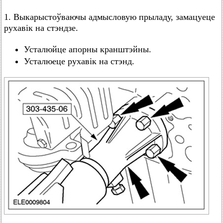
1. Выкарыстоўваючы адмысловую прыладу, замацуеце
рухавік на стэндзе.
Усталюйце апорны кранштэйны.
Усталюеце рухавік на стэнд.