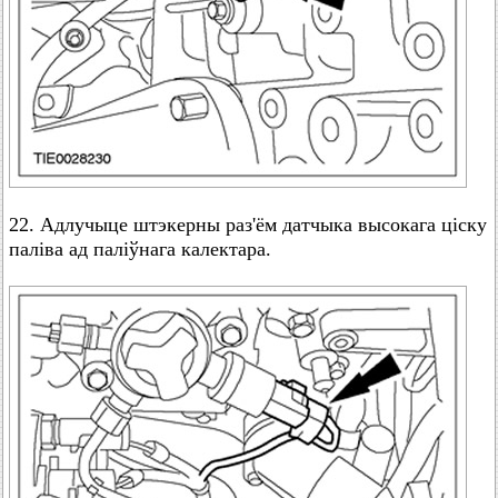
22. Адлучыце штэкерны раз'ём датчыка высокага ціску
паліва ад паліўнага калектара.