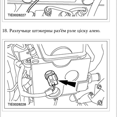
18. Разлучыце штэкерны раз'ём рэле ціску алею.