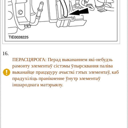
16.
ПЕРАСЦЯРОГА: Перад выкананнем які-небудзь
рамонту элементаў сістэмы ўпырсквання паліва
выканайце працэдуру ачысткі гэтых элементаў, каб
прадухіліць пранікненне ўнутр элементаў
іншароднага матэрыялу.