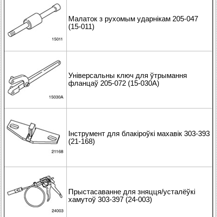
Малаток з рухомым ударнікам 205-047
(15-011)
Універсальны ключ для ўтрымання
фланцаў 205-072 (15-030А)
Інструмент для блакіроўкі махавік 303-393
(21-168)
Прыстасаванне для зняцця/усталёўкі
хамутоў 303-397 (24-003)