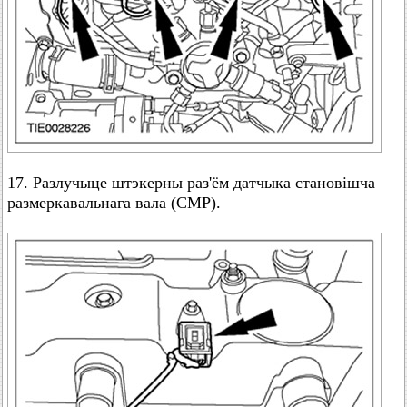
17. Разлучыце штэкерны раз'ём датчыка становішча
размеркавальнага вала (СМР).