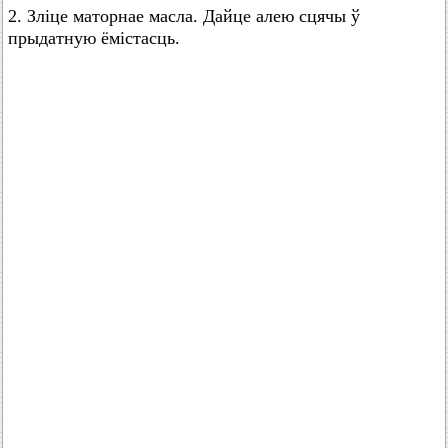
2. Зліце маторнае масла. Дайце алею сцячы ў
прыдатную ёмістасць.