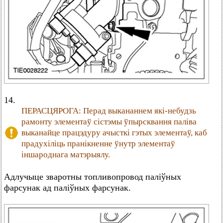
14.
ПЕРАСЦЯРОГА: Перад выкананнем які-небудзь
рамонту элементаў сістэмы ўпырсквання паліва
выканайце працэдуру ачысткі гэтых элементаў, каб
прадухіліць пранікненне ўнутр элементаў
іншароднага матэрыялу.
Адлучыце зваротны топливопровод паліўных
фарсунак ад паліўных фарсунак.