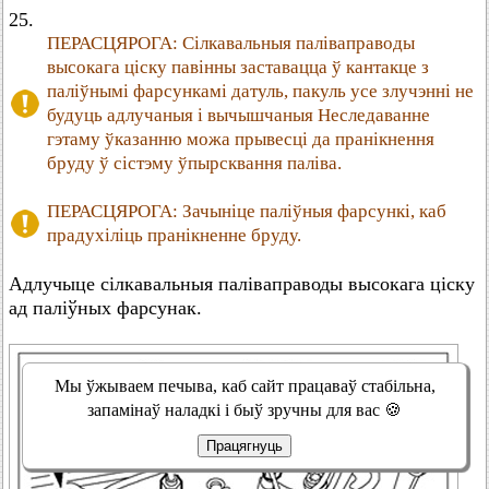
25.
ПЕРАСЦЯРОГА: Сілкавальныя паліваправоды
высокага ціску павінны заставацца ў кантакце з
паліўнымі фарсункамі датуль, пакуль усе злучэнні не
будуць адлучаныя і вычышчаныя Неследаванне
гэтаму ўказанню можа прывесці да пранікнення
бруду ў сістэму ўпырсквання паліва.
ПЕРАСЦЯРОГА: Зачыніце паліўныя фарсункі, каб
прадухіліць пранікненне бруду.
Адлучыце сілкавальныя паліваправоды высокага ціску
ад паліўных фарсунак.
Мы ўжываем печыва, каб сайт працаваў стабільна,
запамінаў наладкі і быў зручны для вас 🍪
Працягнуць