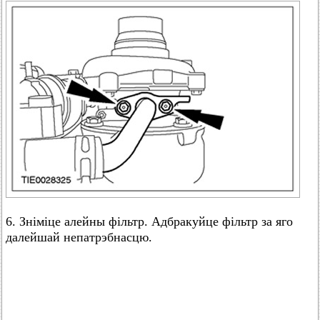
6. Зніміце алейны фільтр. Адбракуйце фільтр за яго
далейшай непатрэбнасцю.