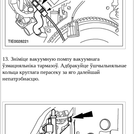
13. Зніміце вакуумную помпу вакуумнага
ўзмацняльніка тармазоў. Адбракуйце ўшчыльняльнае
кольца круглага перасеку за яго далейшай
непатрэбнасцю.