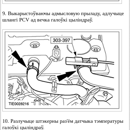
9. Выкарыстоўваючы адмысловую прыладу, адлучыце
шлангі PCV ад вечка галоўкі цыліндраў.
10. Разлучыце штэкерны раз'ём датчыка тэмпературы
галоўкі цыліндраў.