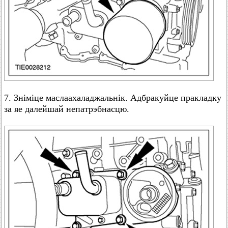
7. Зніміце маслаахаладжальнік. Адбракуйце пракладку
за яе далейшай непатрэбнасцю.