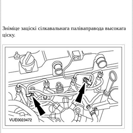
Зніміце заціскі сілкавальнага паліваправода высокага
ціску.