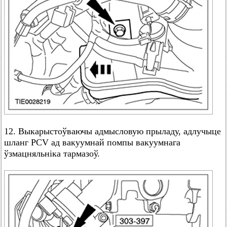
12. Выкарыстоўваючы адмысловую прыладу, адлучыце
шланг PCV ад вакуумнай помпы вакуумнага
ўзмацняльніка тармазоў.