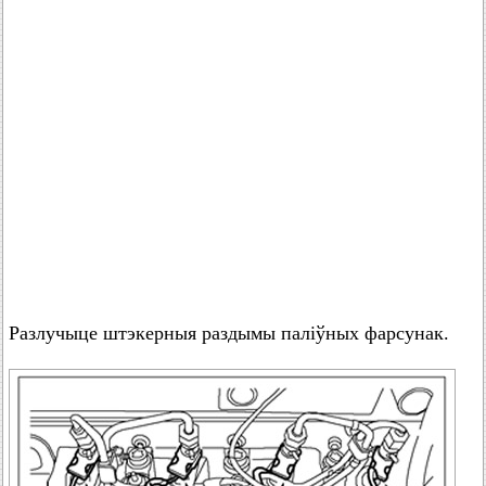
Разлучыце штэкерныя раздымы паліўных фарсунак.