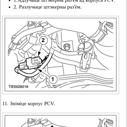
1.Адлучыце штэкерны раз'ём ад корпуса PCV.
2. Разлучыце штэкерны раз'ём.
11. Зніміце корпус PCV.