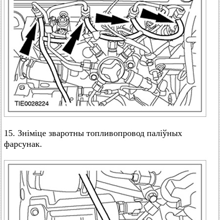
15. Зніміце зваротны топливопровод паліўных
фарсунак.