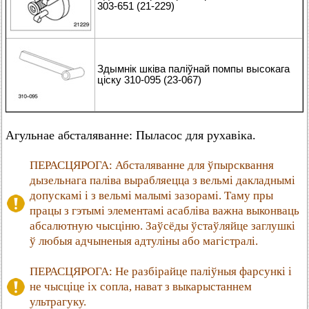
303-651 (21-229)
Здымнік шківа паліўнай помпы высокага
ціску 310-095 (23-067)
Агульнае абсталяванне: Пыласос для рухавіка.
ПЕРАСЦЯРОГА: Абсталяванне для ўпырсквання
дызельнага паліва вырабляецца з вельмі дакладнымі
допускамі і з вельмі малымі зазорамі. Таму пры
працы з гэтымі элементамі асабліва важна выконваць
абсалютную чысціню. Заўсёды ўстаўляйце заглушкі
ў любыя адчыненыя адтуліны або магістралі.
ПЕРАСЦЯРОГА: Не разбірайце паліўныя фарсункі і
не чысціце іх сопла, нават з выкарыстаннем
ультрагуку.