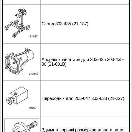
Стэнд 303-435 (21-187)
Апорны кранштэйн для 303-435 303-435-
06 (21-031В)
Пераходнік для 205-047 303-633 (21-227)
Здымнік зорачкі размеркавальнага вала