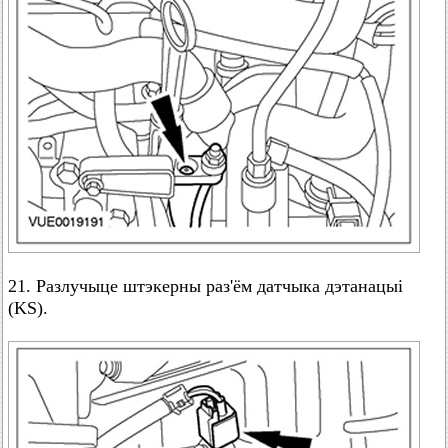
21. Разлучыце штэкерны раз'ём датчыка дэтанацыі
(KS).