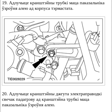
19. Адлучыце кранштэйны трубкі маца паказальніка
ўзроўня алею ад корпуса тэрмастата.
20. Адлучыце кранштэйны джгута электраправодкі
свечак падагрэву ад кранштэйна трубкі маца
паказальніка ўзроўня алею.