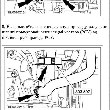
8. Выкарыстоўваючы спецыяльную прыладу, адлучыце
шлангі прымусовай вентыляцыі картэра (PCV) ад
ніжняга трубаправода PCV.