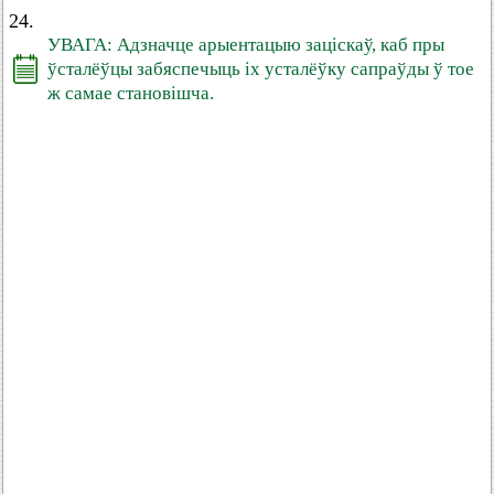
24.
УВАГА: Адзначце арыентацыю заціскаў, каб пры
ўсталёўцы забяспечыць іх усталёўку сапраўды ў тое
ж самае становішча.