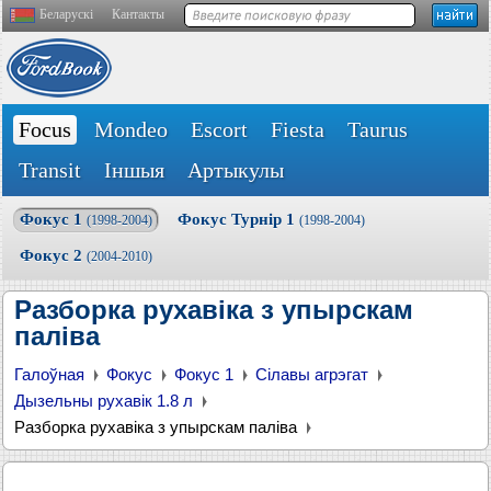
Беларускі
Кантакты
Focus
Mondeo
Escort
Fiesta
Taurus
Transit
Іншыя
Артыкулы
Фокус 1
Фокус Турнір 1
(1998-2004)
(1998-2004)
Фокус 2
(2004-2010)
Разборка рухавіка з упырскам
паліва
Галоўная
Фокус
Фокус 1
Сілавы агрэгат
Дызельны рухавік 1.8 л
Разборка рухавіка з упырскам паліва