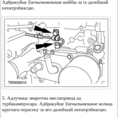
Адбракуйце ўшчыльняльныя шайбы за іх далейшай
непатрэбнасцю.
5. Адлучыце зваротны маслаправод ад
турбакампрэсара. Адбракуйце ўшчыльняльнае кольца
круглага перасеку за яго далейшай непатрэбнасцю.