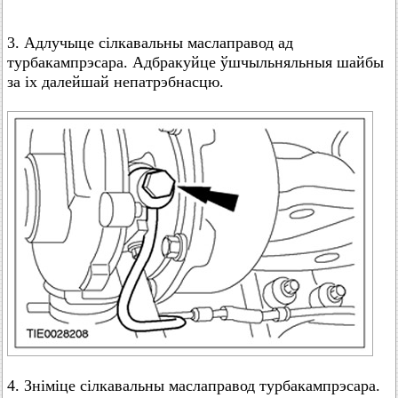
3. Адлучыце сілкавальны маслаправод ад
турбакампрэсара. Адбракуйце ўшчыльняльныя шайбы
за іх далейшай непатрэбнасцю.
4. Зніміце сілкавальны маслаправод турбакампрэсара.