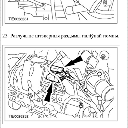
23. Разлучыце штэкерныя раздымы паліўнай помпы.