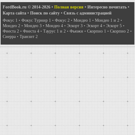
FordBook.ru © 2014-2026
•
Полная версия
•
Интересно почитать
•
Карта сайта
•
Поиск по сайту
•
Связь с администрацией
Фокус 1
•
Фокус Турнир 1
•
Фокус 2
•
Мондео 1
•
Мондео 1 и 2
•
Мондео 2
•
Мондео 3
•
Мондео 4
•
Эскорт 3
•
Эскорт 4
•
Эскорт 5
•
Фиеста 2
•
Фиеста 4
•
Таурус 1 и 2
•
Фьюжн
•
Скорпио 1
•
Скорпио 2
•
Сиерра
•
Транзит 2