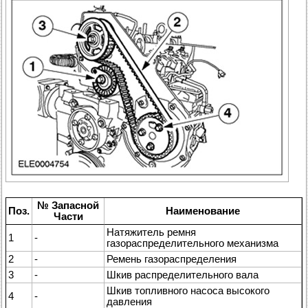
№ Запасной
Поз.
Наименование
Части
Натяжитель ремня
1
-
газораспределительного механизма
2
-
Ремень газораспределения
3
-
Шкив распределительного вала
Шкив топливного насоса высокого
4
-
давления