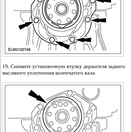
19. Снимите установочную втулку держателя заднего
масляного уплотнения коленчатого вала.