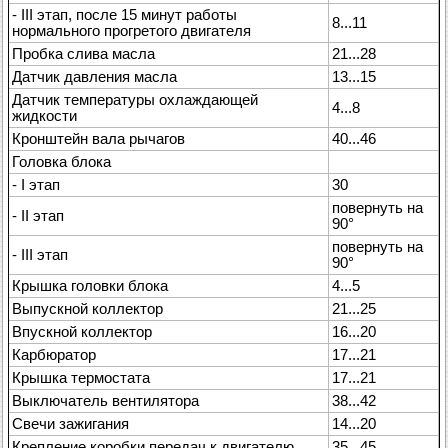
- III этап, после 15 минут работы
8...11
нормального прогретого двигателя
Пробка слива масла
21...28
Датчик давления масла
13...15
Датчик температуры охлаждающей
4...8
жидкости
Кронштейн вала рычагов
40...46
Головка блока
- I этап
30
повернуть на
- II этап
90°
повернуть на
- III этап
90°
Крышка головки блока
4...5
Выпускной коллектор
21...25
Впускной коллектор
16...20
Карбюратор
17...21
Крышка термостата
17...21
Выключатель вентилятора
38...42
Свечи зажигания
14...20
Крепление коробки передач к двигателю
35...45