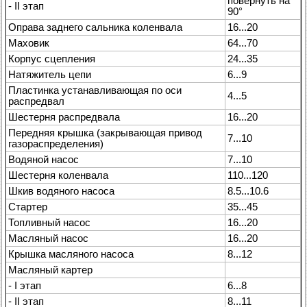
повернуть на
- II этап
90°
Оправа заднего сальника коленвала
16...20
Маховик
64...70
Корпус сцепления
24...35
Натяжитель цепи
6...9
Пластинка устанавливающая по оси
4...5
распредвал
Шестерня распредвала
16...20
Передняя крышка (закрывающая привод
7...10
газораспределения)
Водяной насос
7...10
Шестерня коленвала
110...120
Шкив водяного насоса
8.5...10.6
Стартер
35...45
Топливный насос
16...20
Масляный насос
16...20
Крышка масляного насоса
8...12
Масляный картер
- I этап
6...8
- II этап
8...11