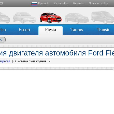
Русский
Карта сайта
Контакты
Поиск по сайту
deo
Escort
Fiesta
Taurus
Transit
99)
я двигателя автомобиля Ford Fie
агрегат
Система охлаждения