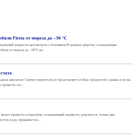
биля Fiesta от мороза до –30 °С
лаждающей жидкости ареометром с поплавком В средних широтах охлаждающая
биля от мороза до –30°C на...
остата
одном двигателе. Снятие термостата не представляет особых трудностей, однако если вы
 провести эту...
может привести к перегреву охлаждающей жидкости, разумеется, только при
остом ходу, прерывистом...