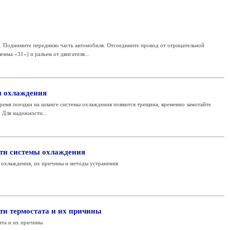
днимите переднюю часть автомобиля. Отсоедините провод от отрицательной
мма «31») и разъем от двигателя...
ы охлаждения
 время поездки на шланге системы охлаждения появится трещина, временно замотайте
 Для надежности...
ти системы охлаждения
охлаждения, их причины и методы устранения
и термостата и их причины
ата и их причины