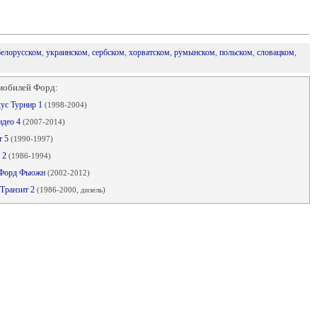
белорусском
,
украинском
,
сербском
,
хорватском
,
румынском
,
польском
,
словацком
,
мобилей Форд:
кус Турнир 1
(1998-2004)
ндео 4
(2007-2014)
т 5
(1990-1997)
и 2
(1986-1994)
я Форд Фьюжн
(2002-2012)
 Транзит 2
(1986-2000, дизель)