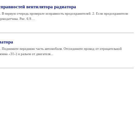
справностей вентилятора радиатора
ервую очередь проверьте исправность предохранителей. 2. Если предохранители
модатчика. Рис. 6.9....
иатора
днимите переднюю часть автомобиля. Отсоедините провод от отрицательной
мма «31») и разъем от двигателя...