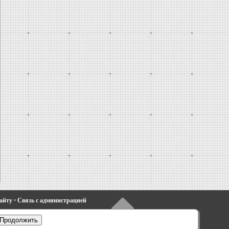
сайту
•
Связь с администрацией
•
Фиеста 4
•
Таурус 1 и 2
•
Фьюжн
•
Продолжить
электрооборудование
•