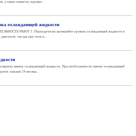
е, а также шлангов, идущих...
ивка охлаждающей жидкости
ЕЛЬНОСТЬ РАБОТ 1. Периодически проверяйте уровень охлаждающей жидкости в
вигателе, так как при этом в...
дкости
егулярную замену охлаждающей жидкости. При необходимости замену охлаждающей
азом. каждые 24 месяца...