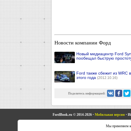
Новости компании Форд
Новый медиацентр Ford Syn
пообещал быструю простот
Ford также сбежит из WRC в
этого года
(2012.10.16)
Поделитесь информацией:
FordBook.ru © 2014-2026
•
Мобильная версия
•
И
Фокус 1
•
Фокус Турнир 1
•
Фокус 2
•
Мондео 1
•
Мон
Мы применяем ку
Скорпио 1
•
Скорпио 2
•
Сиерра
•
Транзит 2
•
Автоно