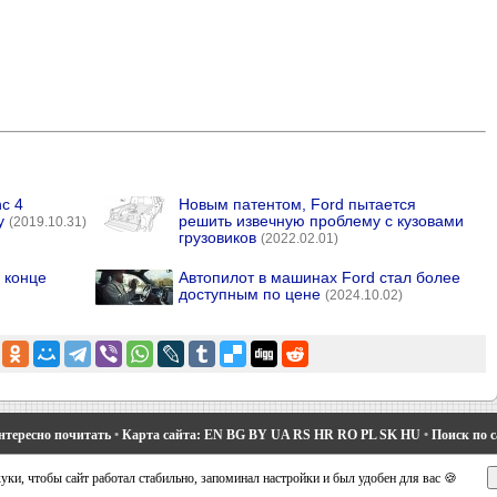
c 4
Новым патентом, Ford пытается
у
решить извечную проблему с кузовами
(2019.10.31)
грузовиков
(2022.02.01)
 конце
Автопилот в машинах Ford стал более
доступным по цене
(2024.10.02)
нтересно почитать
•
Карта сайта:
EN
BG
BY
UA
RS
HR
RO
PL
SK
HU
•
Поиск по 
део 1 и 2
•
Мондео 2
•
Мондео 3
•
Мондео 4
•
Эскорт 3
•
Эскорт 4
•
Эскорт 5
•
Фиеста 2
ки, чтобы сайт работал стабильно, запоминал настройки и был удобен для вас 🍪
вости про Форд
•
Устройство легковых машин
•
Автоматические трансмиссии
•
Силовое 