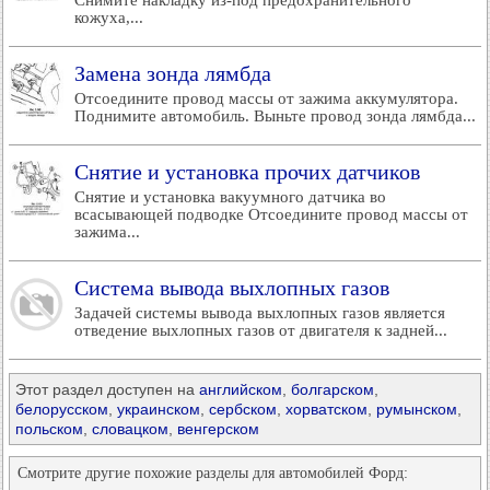
Снимите накладку из-под предохранительного
кожуха,...
Замена зонда лямбда
Отсоедините провод массы от зажима аккумулятора.
Поднимите автомобиль. Выньте провод зонда лямбда...
Снятие и установка прочих датчиков
Снятие и установка вакуумного датчика во
всасывающей подводке Отсоедините провод массы от
зажима...
Система вывода выхлопных газов
Задачей системы вывода выхлопных газов является
отведение выхлопных газов от двигателя к задней...
Этот раздел доступен на
английском
,
болгарском
,
белорусском
,
украинском
,
сербском
,
хорватском
,
румынском
,
польском
,
словацком
,
венгерском
Смотрите другие похожие разделы для автомобилей Форд: