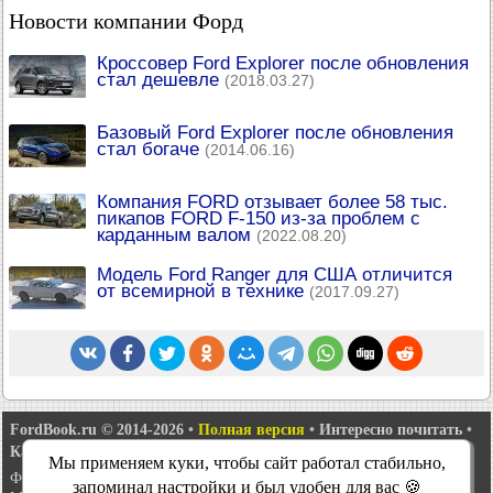
Новости компании Форд
Кроссовер Ford Explorer после обновления
стал дешевле
(2018.03.27)
Базовый Ford Explorer после обновления
стал богаче
(2014.06.16)
Компания FORD отзывает более 58 тыс.
пикапов FORD F-150 из-за проблем с
карданным валом
(2022.08.20)
Модель Ford Ranger для США отличится
от всемирной в технике
(2017.09.27)
FordBook.ru © 2014-2026
•
Полная версия
•
Интересно почитать
•
Карта сайта
•
Поиск по сайту
•
Связь с администрацией
Мы применяем куки, чтобы сайт работал стабильно,
Фокус 1
•
Фокус Турнир 1
•
Фокус 2
•
Мондео 1
•
Мондео 1 и 2
•
запоминал настройки и был удобен для вас 🍪