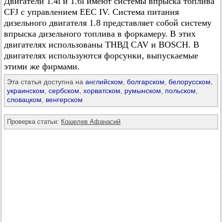
Двигатели 1.4i и 1.6i имеют системы впрыска топлива
CFJ с управлением EEC IV. Система питания
дизельного двигателя 1.8 представляет собой систему
впрыска дизельного топлива в форкамеру. В этих
двигателях использованы ТНВД CAV и BOSCH. В
двигателях используются форсунки, выпускаемые
этими же фирмами.
Эта статья доступна на
английском
,
болгарском
,
белорусском
,
украинском
,
сербском
,
хорватском
,
румынском
,
польском
,
словацком
,
венгерском
Проверка статьи:
Кошелев Афанасий