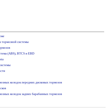
еме
а тормозной системы
ормозов
стема (ABS), BTCS и EBD
sta
системы
ости
мозных колодок передних дисковых тормозов
сков
мозных колодок задних барабанных тормозов