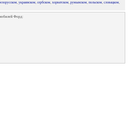
белорусском
,
украинском
,
сербском
,
хорватском
,
румынском
,
польском
,
словацком
,
мобилей Форд: