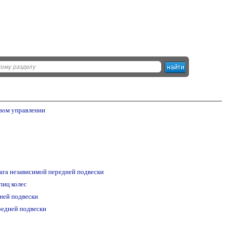
евом управлении
ага независимой передней подвески
пиц колес
ней подвески
редней подвески