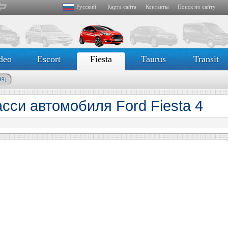
Русский
Карта сайта
Контакты
Поиск по сайту
deo
Escort
Fiesta
Taurus
Transit
99)
сси автомобиля Ford Fiesta 4