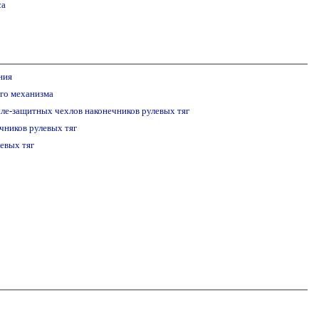
са
ния
го механизма
е-защитных чехлов наконечников рулевых тяг
ников рулевых тяг
евых тяг