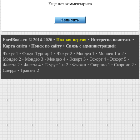
Еще нет комментариев
FordBook.ru © 2014-2026
•
Полная версия
•
Интересно почитать
•
Карта сайта
•
Поиск по сайту
•
Связь с администрацией
Фокус 1
•
Фокус Турнир 1
•
Фокус 2
•
Мондео 1
•
Мондео 1 и 2
•
Мондео 2
•
Мондео 3
•
Мондео 4
•
Эскорт 3
•
Эскорт 4
•
Эскорт 5
•
Фиеста 2
•
Фиеста 4
•
Таурус 1 и 2
•
Фьюжн
•
Скорпио 1
•
Скорпио 2
•
Сиерра
•
Транзит 2