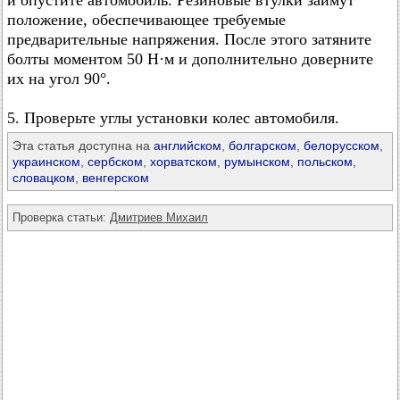
и опустите автомобиль. Резиновые втулки займут
положение, обеспечивающее требуемые
предварительные напряжения. После этого затяните
болты моментом 50 Н·м и дополнительно доверните
их на угол 90°.
5. Проверьте углы установки колес автомобиля.
Эта статья доступна на
английском
,
болгарском
,
белорусском
,
украинском
,
сербском
,
хорватском
,
румынском
,
польском
,
словацком
,
венгерском
Проверка статьи:
Дмитриев Михаил