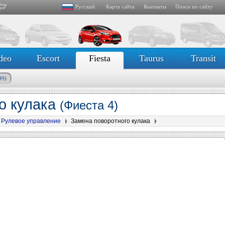
Русский
Карта сайта
Контакты
Поиск по сайту
deo
Escort
Fiesta
Taurus
Transit
99)
о кулака
(Фиеста 4)
Рулевое управление
Замена поворотного кулака