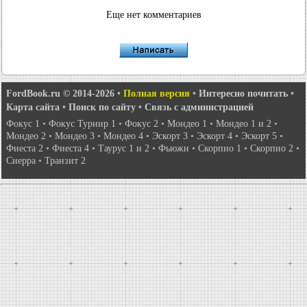
Еще нет комментариев
FordBook.ru © 2014-2026
•
Полная версия
•
Интересно почитать
•
Карта сайта
•
Поиск по сайту
•
Связь с администрацией
Фокус 1
•
Фокус Турнир 1
•
Фокус 2
•
Мондео 1
•
Мондео 1 и 2
•
Мондео 2
•
Мондео 3
•
Мондео 4
•
Эскорт 3
•
Эскорт 4
•
Эскорт 5
•
Фиеста 2
•
Фиеста 4
•
Таурус 1 и 2
•
Фьюжн
•
Скорпио 1
•
Скорпио 2
•
Сиерра
•
Транзит 2