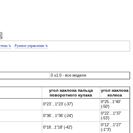
стема ↳
Рулевое управление ↳
0 ±1.0 - все модели
угол наклона пальца
угол наклона
поворотного кулака
колеса
0°25...1°40'
0°23'...1°23' (-37')
(-50')
0°22'...1°37'
0°36'...1°36' (-24')
(-53')
0°12'...1°27'
0°18...1°18' (-42')
(-1°3')