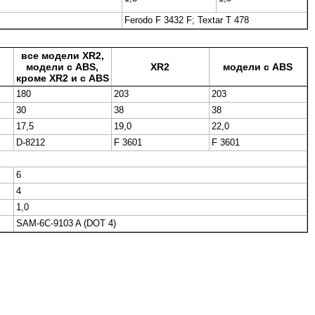
Ferodo F 3432 F; Textar Т 478
все модели XR2,
модели с ABS,
XR2
модели с ABS
кроме XR2 и с ABS
180
203
203
30
38
38
17,5
19,0
22,0
D-8212
F 3601
F 3601
6
4
1,0
SAM-6C-9103 A (DOT 4)