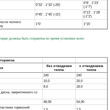
0°8'...1°23'
0°32'...1°32' (-28')
(-1°7')
0°13'...1°28'
0°45'...1°45' (-15')
(-1°2')
после полного
1°0'
1°15'
ну
торые должны быть сохранены во время установки колес.
 тормоза
без отведения
с отведением
ск
тепла
тепла
240
240
10,0
20,0
8,0
18,0
диска, закрепленного со
48,00
54,00
пластинки тормозной
1,5
1,5