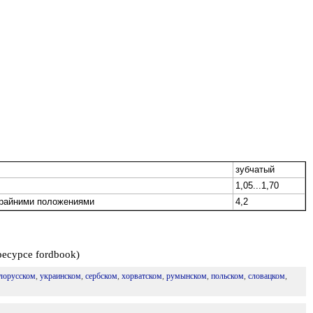
зубчатый
1,05...1,70
крайними положениями
4,2
есурсе fordbook)
лорусском
,
украинском
,
сербском
,
хорватском
,
румынском
,
польском
,
словацком
,