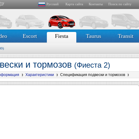
Русский
Карта сайта
Контакты
Поиск по сайту
deo
Escort
Fiesta
Taurus
Transit
99)
вески и тормозов
(Фиеста 2)
нформация
Характеристики
Спецификация подвески и тормозов