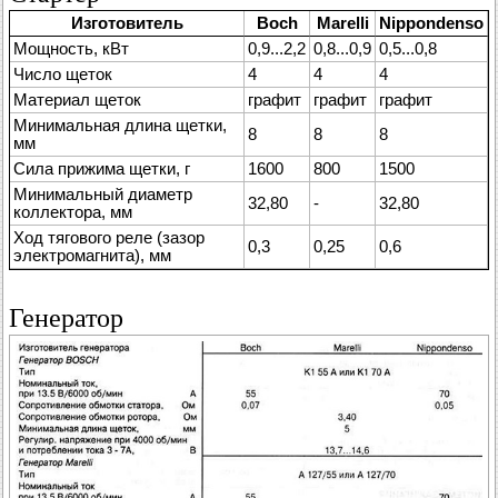
Изготовитель
Boch
Marelli
Nippondenso
Мощность, кВт
0,9...2,2
0,8...0,9
0,5...0,8
Число щеток
4
4
4
Материал щеток
графит
графит
графит
Минимальная длина щетки,
8
8
8
мм
Сила прижима щетки, г
1600
800
1500
Минимальный диаметр
32,80
-
32,80
коллектора, мм
Ход тягового реле (зазор
0,3
0,25
0,6
электромагнита), мм
Генератор