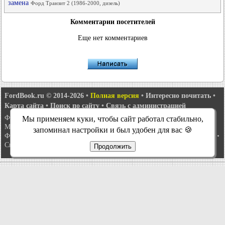
замена
Форд Транзит 2 (1986-2000, дизель)
Комментарии посетителей
Еще нет комментариев
FordBook.ru © 2014-2026
•
Полная версия
•
Интересно почитать
•
Карта сайта
•
Поиск по сайту
•
Связь с администрацией
Фокус 1
•
Фокус Турнир 1
•
Фокус 2
•
Мондео 1
•
Мондео 1 и 2
•
Мы применяем куки, чтобы сайт работал стабильно,
Мондео 2
•
Мондео 3
•
Мондео 4
•
Эскорт 3
•
Эскорт 4
•
Эскорт 5
•
запоминал настройки и был удобен для вас 🍪
Фиеста 2
•
Фиеста 4
•
Таурус 1 и 2
•
Фьюжн
•
Скорпио 1
•
Скорпио 2
•
Сиерра
•
Транзит 2
Продолжить