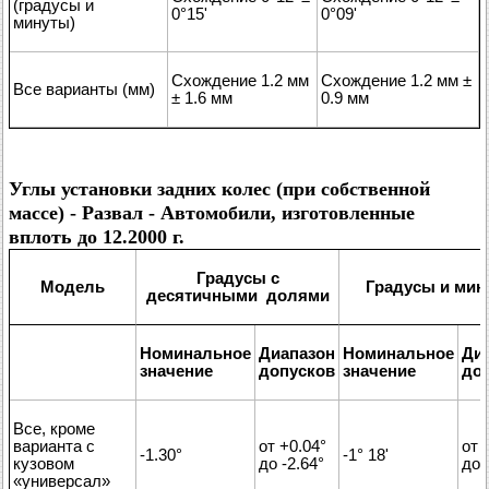
(градусы и
0°15'
0°09'
минуты)
Схождение 1.2 мм
Схождение 1.2 мм ±
Все варианты (мм)
± 1.6 мм
0.9 мм
Углы установки задних колес (при собственной
массе) - Развал - Автомобили, изготовленные
вплоть до 12.2000 г.
Градусы с
Модель
Градусы и мин
десятичными долями
Номинальное
Диапазон
Номинальное
Ди
значение
допусков
значение
до
Все, кроме
варианта с
от +0.04°
от 
-1.30°
-1° 18'
кузовом
до -2.64°
до 
«универсал»