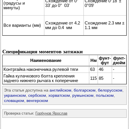
Схождение от 0°
Схождение 0°18' ±
(градусы и
33' до 0° 03'
0°09'
минуты)
Схождение от 4.2
Схождение 2.3 мм ±
Все варианты (мм)
мм до 0.4 мм
1.1 мм
Спецификация моментов затяжки
фунт-
фунт-
Наименование
Нм
фут
дюйм
Контргайка наконечника рулевой тяги
63
46
-
Гайка кулачкового болта крепления
115
85
-
заднего нижнего рычага к поперечине
Эта статья доступна на
английском
,
болгарском
,
белорусском
,
украинском
,
сербском
,
хорватском
,
румынском
,
польском
,
словацком
,
венгерском
Проверка статьи:
Горбунов Ярослав