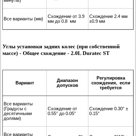
минуты)
Схождение от 3.9
Схождение 2.4 мм
Все варианты (мм)
мм до 0.8 мм
±0.9 мм
Углы установки задних колес (при собственной
массе) - Общее схождение - 2.0L Duratec ST
Регулировка
Диапазон
Вариант
схождения, если
допусков
требуется
Все варианты
(Градусы с
Схождение от
Схождение 0.30° ±
десятичными
0.55° до 0.05°
0.15°
долями)
Все варианты