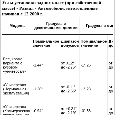
Углы установки задних колес (при собственной
массе) - Развал - Автомобили, изготовленные
начиная с 12.2000 г.
Градусы с
Модель
Градусы и мин
десятичными долями
Номинальное
Диапазон
Номинальное
Ди
значение
допусков
значение
до
Все, кроме
варианта с
от 0.12°
от 0
-1.44°
-1° 26'
кузовом
до -2.76°
до 
«универсал»
«Универсал»
от -0.11°
от 
(Нормальная
-1.38°
-1° 23'
до -2.65°
до 
эксплуатация)
«Универсал»
от +0.31°
от 
(Коммерческая
-0.94°
-0° 56'
до -2.19°
до -
эксплуатация)