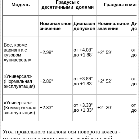
Градусы с
Модель
Градусы и мин
десятичными долями
Номинальное
Диапазон
Номинальное
Ди
значение
допусков
значение
до
Все, кроме
варианта с
от +4.08°
от 
+2.98°
+2° 59'
кузовом
до +1.88°
до 
«универсал»
«Универсал»
от +3.89°
от 
(Нормальная
+2.86°
+2° 52'
до +1.83°
до 
эксплуатация)
«Универсал»
от +3.33°
от 
(Коммерческая
+2.33°
+2° 20'
до +1.33°
до 
эксплуатация)
Угол продольного наклона оси поворота колеса -
максимальная разница между левой и правой