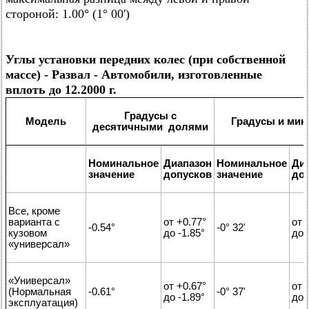
стороной: 1.00° (1° 00')
Углы установки передних колес (при собственной
массе) - Развал - Автомобили, изготовленные
вплоть до 12.2000 г.
Градусы с
Модель
Градусы и мин
десятичными долями
Номинальное
Диапазон
Номинальное
Ди
значение
допусков
значение
до
Все, кроме
варианта с
от +0.77°
от 
-0.54°
-0° 32'
кузовом
до -1.85°
до 
«универсал»
«Универсал»
от +0.67°
от 
(Нормальная
-0.61°
-0° 37'
до -1.89°
до 
эксплуатация)