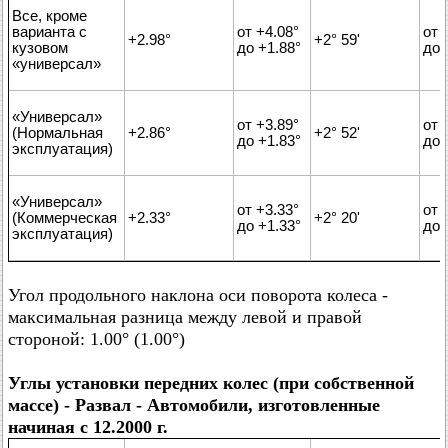
Все, кроме
варианта с
от +4.08°
от 
+2.98°
+2° 59'
кузовом
до +1.88°
до 
«универсал»
«Универсал»
от +3.89°
от 
(Нормальная
+2.86°
+2° 52'
до +1.83°
до 
эксплуатация)
«Универсал»
от +3.33°
от 
(Коммерческая
+2.33°
+2° 20'
до +1.33°
до 
эксплуатация)
Угол продольного наклона оси поворота колеса -
максимальная разница между левой и правой
стороной: 1.00° (1.00°)
Углы установки передних колес (при собственной
массе) - Развал - Автомобили, изготовленные
начиная с 12.2000 г.