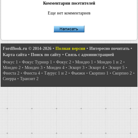
Комментарии посетителей
Еще нет комментариев
FordBook.ru © 2014-2026
•
Полная версия
•
Интересно почитать
•
Карта сайта
•
Поиск по сайту
•
Связь с администрацией
Фокус 1
•
Фокус Турнир 1
•
Фокус 2
•
Мондео 1
•
Мондео 1 и 2
•
Мондео 2
•
Мондео 3
•
Мондео 4
•
Эскорт 3
•
Эскорт 4
•
Эскорт 5
•
Фиеста 2
•
Фиеста 4
•
Таурус 1 и 2
•
Фьюжн
•
Скорпио 1
•
Скорпио 2
•
Сиерра
•
Транзит 2