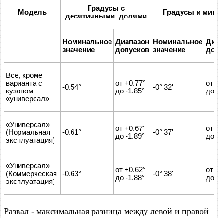
Градусы с
Модель
Градусы и мин
десятичными долями
Номинальное
Диапазон
Номинальное
Ди
значение
допусков
значение
до
Все, кроме
варианта с
от +0.77°
от 
-0.54°
-0° 32'
кузовом
до -1.85°
до 
«универсал»
«Универсал»
от +0.67°
от 
(Нормальная
-0.61°
-0° 37'
до -1.89°
до 
эксплуатация)
«Универсал»
от +0.62°
от 
(Коммерческая
-0.63°
-0° 38'
до -1.88°
до 
эксплуатация)
Развал - максимальная разница между левой и правой