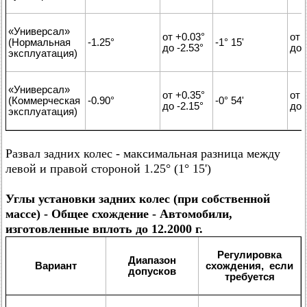
«Универсал»
от +0.03°
от 
(Нормальная
-1.25°
-1° 15'
до -2.53°
до 
эксплуатация)
«Универсал»
от +0.35°
от 
(Коммерческая
-0.90°
-0° 54'
до -2.15°
до 
эксплуатация)
Развал задних колес - максимальная разница между
левой и правой стороной 1.25° (1° 15')
Углы установки задних колес (при собственной
массе) - Общее схождение - Автомобили,
изготовленные вплоть до 12.2000 г.
Регулировка
Диапазон
Вариант
схождения, если
допусков
требуется