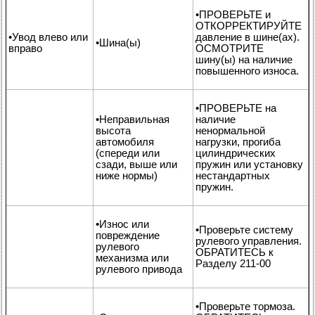
•ПРОВЕРЬТЕ и
ОТКОРРЕКТИРУЙТЕ
•Увод влево или
давление в шине(ах).
•Шина(ы)
вправо
ОСМОТРИТЕ
шину(ы) на наличие
повышенного износа.
•ПРОВЕРЬТЕ на
•Неправильная
наличие
высота
ненормальной
автомобиля
нагрузки, прогиба
(спереди или
цилиндрических
сзади, выше или
пружин или установку
ниже нормы)
нестандартных
пружин.
•Износ или
•Проверьте систему
повреждение
рулевого управления.
рулевого
ОБРАТИТЕСЬ к
механизма или
Разделу 211-00
рулевого привода
•Проверьте тормоза.