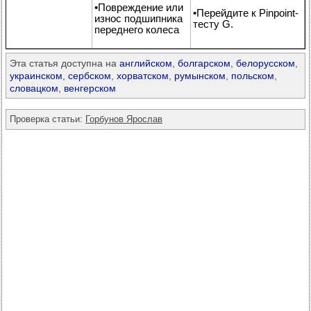
•Повреждение или
•Перейдите к Pinpoint-
износ подшипника
тесту G.
переднего колеса
Эта статья доступна на
английском
,
болгарском
,
белорусском
,
украинском
,
сербском
,
хорватском
,
румынском
,
польском
,
словацком
,
венгерском
Проверка статьи:
Горбунов Ярослав