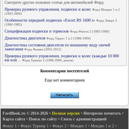
Смотрите другие похожие статьи для автомобилей Форд:
Проверка рулевого управления, подвески и колес
Форд Мондео 1 и 2
(1993-2000)
Особенности передней подвески «Escort RS 1600 i»
Форд Эскорт 3
(1980-1985)
Спецификация подвески и тормозов
Форд Фиеста 2 (1983-1989)
Диагностика двигателя
Форд Таурус 1 и 2 (1986-1994)
Диагностика состояния двигателя по внешнему виду свечей
зажигания
Форд Фьюжн (2002-2012)
Проверка рулевого управления, подвески и колес (каждые 10 000
км или…
Форд Транзит 2 (1986-2000, дизель)
Комментарии посетителей
Еще нет комментариев
FordBook.ru © 2014-2026
•
Полная версия
•
Интересно почитать
•
Карта сайта
•
Поиск по сайту
•
Связь с администрацией
Фокус 1
•
Фокус Турнир 1
•
Фокус 2
•
Мондео 1
•
Мондео 1 и 2
•