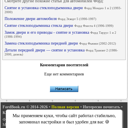
Смотрите другие похожие статьи для автомобилей Форд:
Снятие и установка стеклоподъемника двери
Форд Мондео 1 и 2 (1993-
2000)
Положение двери автомобиля
Форд Эскорт 5 (1990-1997)
Снятие стеклоподъемника стекла двери
Форд Фиеста 4 (1996-1999)
Замок двери и его приводы - снятие и установка
Форд Таурус 1 и 2
(1986-1994)
Замена стеклоподъемника передней двери
Форд Фьюжн (2002-2012)
Детали передней двери — снятие и установка
Форд Транзит 2 (1986-
2000, дизель)
Комментарии посетителей
Еще нет комментариев
FordBook.ru © 2014-2026
•
Полная версия
•
Интересно почитать
•
Карта сайта
•
Поиск по сайту
•
Связь с администрацией
Мы применяем куки, чтобы сайт работал стабильно,
Фокус 1
•
Фокус Турнир 1
•
Фокус 2
•
Мондео 1
•
Мондео 1 и 2
•
запоминал настройки и был удобен для вас 🍪
Мондео 2
•
Мондео 3
•
Мондео 4
•
Эскорт 3
•
Эскорт 4
•
Эскорт 5
•