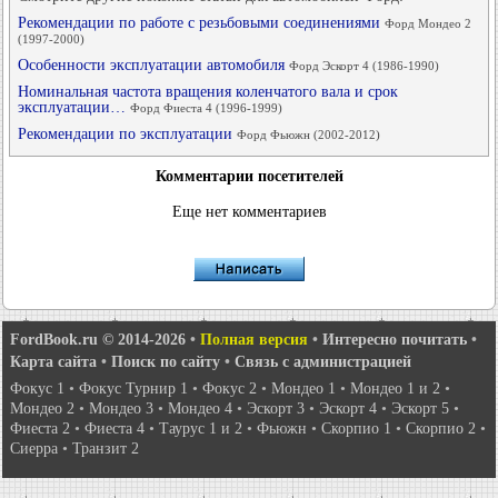
Рекомендации по работе с резьбовыми соединениями
Форд Мондео 2
(1997-2000)
Особенности эксплуатации автомобиля
Форд Эскорт 4 (1986-1990)
Номинальная частота вращения коленчатого вала и срок
эксплуатации…
Форд Фиеста 4 (1996-1999)
Рекомендации по эксплуатации
Форд Фьюжн (2002-2012)
Комментарии посетителей
Еще нет комментариев
FordBook.ru © 2014-2026
•
Полная версия
•
Интересно почитать
•
Карта сайта
•
Поиск по сайту
•
Связь с администрацией
Фокус 1
•
Фокус Турнир 1
•
Фокус 2
•
Мондео 1
•
Мондео 1 и 2
•
Мондео 2
•
Мондео 3
•
Мондео 4
•
Эскорт 3
•
Эскорт 4
•
Эскорт 5
•
Фиеста 2
•
Фиеста 4
•
Таурус 1 и 2
•
Фьюжн
•
Скорпио 1
•
Скорпио 2
•
Сиерра
•
Транзит 2