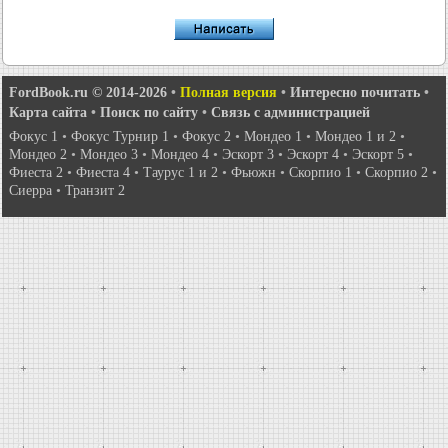
FordBook.ru © 2014-2026
•
Полная версия
•
Интересно почитать
•
Карта сайта
•
Поиск по сайту
•
Связь с администрацией
Фокус 1
•
Фокус Турнир 1
•
Фокус 2
•
Мондео 1
•
Мондео 1 и 2
•
Мондео 2
•
Мондео 3
•
Мондео 4
•
Эскорт 3
•
Эскорт 4
•
Эскорт 5
•
Фиеста 2
•
Фиеста 4
•
Таурус 1 и 2
•
Фьюжн
•
Скорпио 1
•
Скорпио 2
•
Сиерра
•
Транзит 2