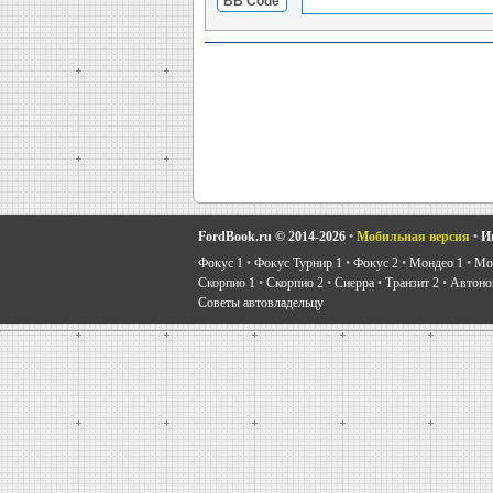
BB Code
FordBook.ru © 2014-2026
•
Мобильная версия
•
И
Фокус 1
•
Фокус Турнир 1
•
Фокус 2
•
Мондео 1
•
Мон
Скорпио 1
•
Скорпио 2
•
Сиерра
•
Транзит 2
•
Автоно
Советы автовладельцу