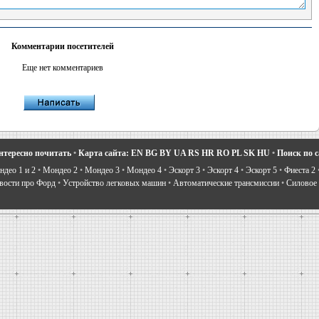
Комментарии посетителей
Еще нет комментариев
нтересно почитать
•
Карта сайта:
EN
BG
BY
UA
RS
HR
RO
PL
SK
HU
•
Поиск по 
део 1 и 2
•
Мондео 2
•
Мондео 3
•
Мондео 4
•
Эскорт 3
•
Эскорт 4
•
Эскорт 5
•
Фиеста 2
вости про Форд
•
Устройство легковых машин
•
Автоматические трансмиссии
•
Силовое 