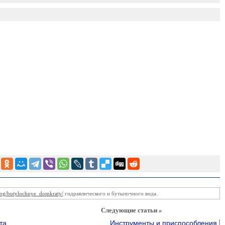
talog/butylochnye_domkraty/
гидравлического и бутылочного вида.
Следующие статьи »
та
Инструменты и приспособления