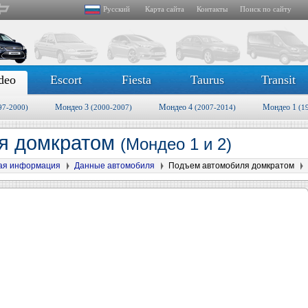
Русский
Карта сайта
Контакты
Поиск по сайту
deo
Escort
Fiesta
Taurus
Transit
Мондео 3
Мондео 4
Мондео 1
97-2000)
(2000-2007)
(2007-2014)
(1
я домкратом
(Мондео 1 и 2)
ая информация
Данные автомобиля
Подъем автомобиля домкратом