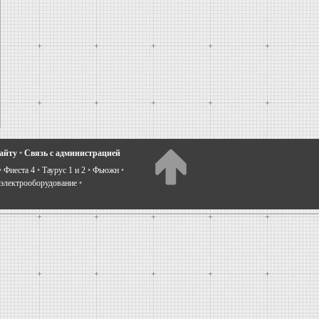
сайту
•
Связь с администрацией
•
Фиеста 4
•
Таурус 1 и 2
•
Фьюжн
•
электрооборудование
•