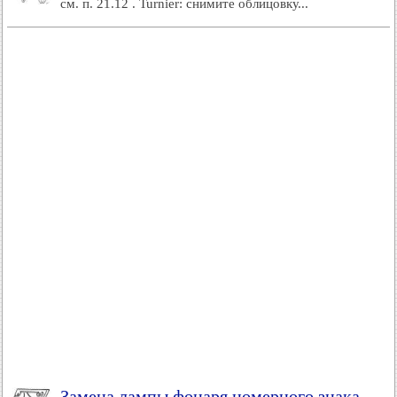
см. п. 21.12 . Turnier: снимите облицовку...
Замена лампы фонаря номерного знака