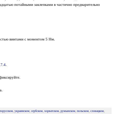
адцатью потайными заклепками в частично предварительно
естью винтами с моментом 5 Нм.
17.4
.
фиксируйте.
а.
лорусском
,
украинском
,
сербском
,
хорватском
,
румынском
,
польском
,
словацком
,