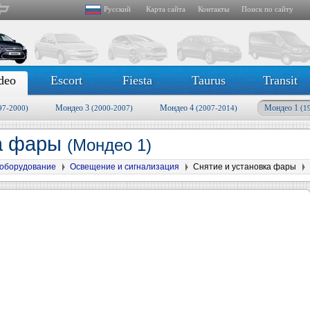
Русский
Карта сайта
Контакты
Поиск по сайту
deo
Escort
Fiesta
Taurus
Transit
Мондео 3
Мондео 4
Мондео 1
97-2000)
(2000-2007)
(2007-2014)
(1
ка фары
(Мондео 1)
оборудование
Освещение и сигнализация
Снятие и установка фары