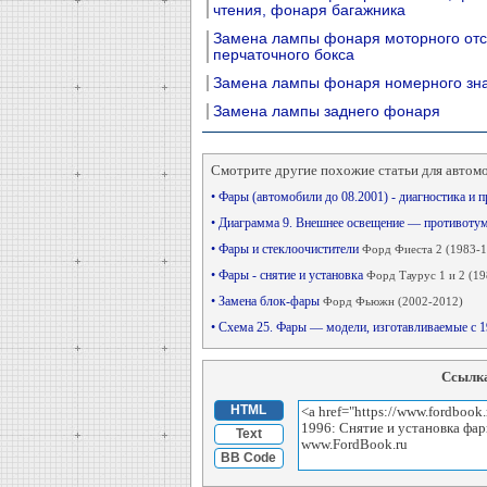
чтения, фонаря багажника
Замена лампы фонаря моторного отс
перчаточного бокса
Замена лампы фонаря номерного зн
Замена лампы заднего фонаря
Смотрите другие похожие статьи для автом
• Фары (автомобили до 08.2001) - диагностика и 
• Диаграмма 9. Внешнее освещение — противоту
• Фары и стеклоочистители
Форд Фиеста 2 (1983-1
• Фары - снятие и установка
Форд Таурус 1 и 2 (1
• Замена блок-фары
Форд Фьюжн (2002-2012)
• Схема 25. Фары — модели, изготавливаемые с 
Ссылка
HTML
Text
BB Code