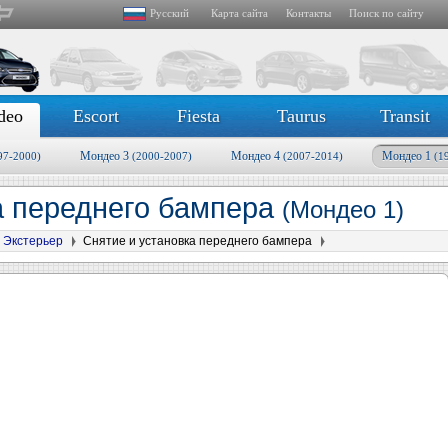
Русский
Карта сайта
Контакты
Поиск по сайту
deo
Escort
Fiesta
Taurus
Transit
Мондео 3
Мондео 4
Мондео 1
97-2000)
(2000-2007)
(2007-2014)
(1
а переднего бампера
(Мондео 1)
Экстерьер
Снятие и установка переднего бампера