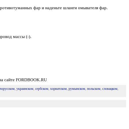
противотуманных фар и наденьте шланги омывателя фар.
ровод массы (-).
я на сайте FORDBOOK.RU
лорусском
,
украинском
,
сербском
,
хорватском
,
румынском
,
польском
,
словацком
,