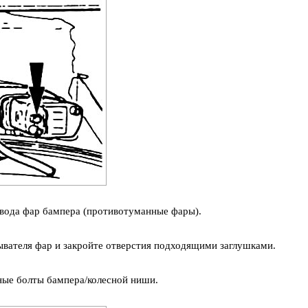
овода фар бампера (противотуманные фары).
вателя фар и закройте отверстия подходящими заглушками.
ные болты бампера/колесной ниши.