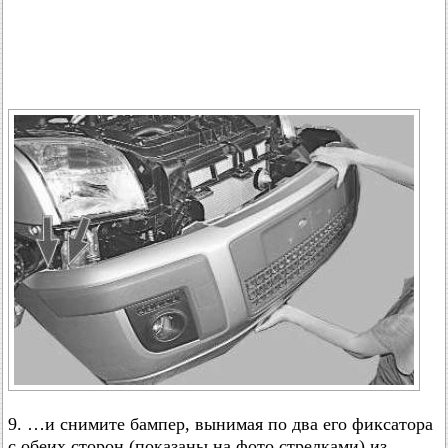
9. …и снимите бампер, вынимая по два его фиксатора
с обеих сторон (показаны на фото стрелками) из