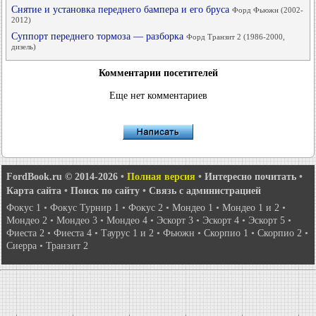
Снятие и установка переднего бампера и его бруса
Форд Фьюжн (2002-
2012)
Суппорт переднего тормоза — разборка
Форд Транзит 2 (1986-2000,
дизель)
Комментарии посетителей
Еще нет комментариев
FordBook.ru © 2014-2026
•
Полная версия
•
Интересно почитать
•
Карта сайта
•
Поиск по сайту
•
Связь с администрацией
Фокус 1
•
Фокус Турнир 1
•
Фокус 2
•
Мондео 1
•
Мондео 1 и 2
•
Мондео 2
•
Мондео 3
•
Мондео 4
•
Эскорт 3
•
Эскорт 4
•
Эскорт 5
•
Фиеста 2
•
Фиеста 4
•
Таурус 1 и 2
•
Фьюжн
•
Скорпио 1
•
Скорпио 2
•
Сиерра
•
Транзит 2