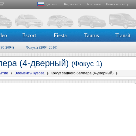
Русский
Карта сайта
Контакты
Поиск по сайту
deo
Escort
Fiesta
Taurus
Transit
Фокус 2
998-2004)
(2004-2010)
пера (4-дверный)
(Фокус 1)
рытие
Элементы кузова
Кожух заднего бампера (4-дверный)