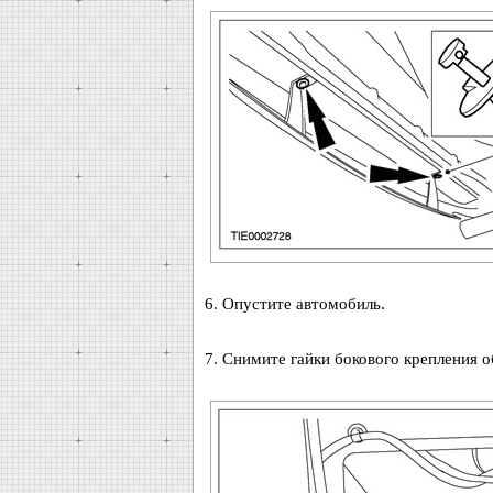
6. Опустите автомобиль.
7. Снимите гайки бокового крепления о