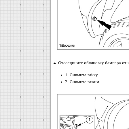
4. Отсоедините облицовку бампера от к
1. Снимите гайку.
2. Снимите зажим.