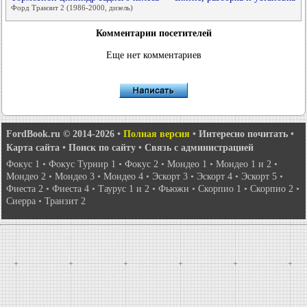
Форд Транзит 2 (1986-2000, дизель)
Комментарии посетителей
Еще нет комментариев
FordBook.ru © 2014-2026
•
Полная версия
•
Интересно почитать
•
Карта сайта
•
Поиск по сайту
•
Связь с администрацией
Фокус 1
•
Фокус Турнир 1
•
Фокус 2
•
Мондео 1
•
Мондео 1 и 2
•
Мондео 2
•
Мондео 3
•
Мондео 4
•
Эскорт 3
•
Эскорт 4
•
Эскорт 5
•
Фиеста 2
•
Фиеста 4
•
Таурус 1 и 2
•
Фьюжн
•
Скорпио 1
•
Скорпио 2
•
Сиерра
•
Транзит 2