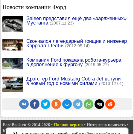
Новости компании Форд
Saleen представил ещё два «заряженных»
Мустанга
(2007.11.23)
Скончался легендарный гонщик и инженер
Кэрролл Шелби
(2012.05.14)
Компания Ford показала робота-курьера
в дополнение к фургону
(2019.05.27)
Дрэгстер Ford Mustang Cobra Jet вступит
в новый год с новыми силами
(2010.12.01)
FordBook.ru © 2014-2026
•
Полная версия
•
Интересно почитать
•
Карта сайта
•
Поиск по сайту
•
Связь с администрацией
Мы применяем куки, чтобы сайт работал стабильно,