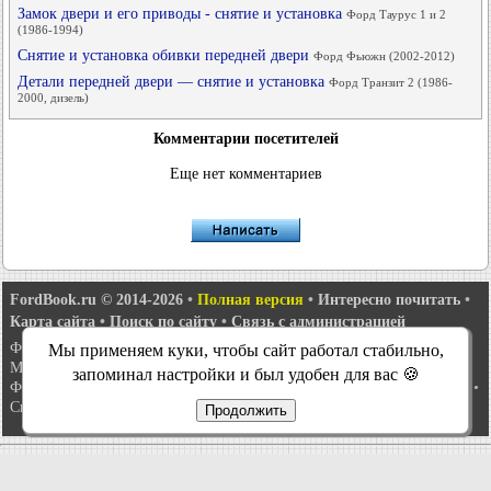
Замок двери и его приводы - снятие и установка
Форд Таурус 1 и 2
(1986-1994)
Снятие и установка обивки передней двери
Форд Фьюжн (2002-2012)
Детали передней двери — снятие и установка
Форд Транзит 2 (1986-
2000, дизель)
Комментарии посетителей
Еще нет комментариев
FordBook.ru © 2014-2026
•
Полная версия
•
Интересно почитать
•
Карта сайта
•
Поиск по сайту
•
Связь с администрацией
Фокус 1
•
Фокус Турнир 1
•
Фокус 2
•
Мондео 1
•
Мондео 1 и 2
•
Мы применяем куки, чтобы сайт работал стабильно,
Мондео 2
•
Мондео 3
•
Мондео 4
•
Эскорт 3
•
Эскорт 4
•
Эскорт 5
•
запоминал настройки и был удобен для вас 🍪
Фиеста 2
•
Фиеста 4
•
Таурус 1 и 2
•
Фьюжн
•
Скорпио 1
•
Скорпио 2
•
Сиерра
•
Транзит 2
Продолжить