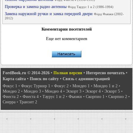
Проверка и замена радио антенны
Форд Таурус 1 и 2 (1986-1994)
Замена наружной ручки и замка передней двери
Форд Фьюжн (2002-
2012)
Комментарии посетителей
Еще нет комментариев
FordBook.ru © 2014-2026
•
Полная версия
•
Интересно почитать
•
Карта сайта
•
Поиск по сайту
•
Связь с администрацией
Фокус 1
•
Фокус Турнир 1
•
Фокус 2
•
Мондео 1
•
Мондео 1 и 2
•
Мондео 2
•
Мондео 3
•
Мондео 4
•
Эскорт 3
•
Эскорт 4
•
Эскорт 5
•
Фиеста 2
•
Фиеста 4
•
Таурус 1 и 2
•
Фьюжн
•
Скорпио 1
•
Скорпио 2
•
Сиерра
•
Транзит 2