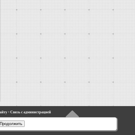
сайту
•
Связь с администрацией
•
Фиеста 4
•
Таурус 1 и 2
•
Фьюжн
•
Продолжить
электрооборудование
•