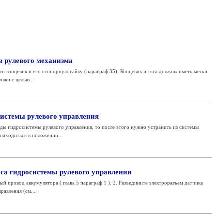
в рулевого механизма
ги концевик и его стопорную гайку (параграф 35). Концевик и тяга должны иметь метки
вки с целью...
системы рулевого управления
ды гидросистемы рулевого управления, то после этого нужно устранить из системы
находиться в положении...
оса гидросистемы рулевого управления
й провод аккумулятора ( глава 5 параграф 1 ). 2. Разъедините электроразъем датчика
авления (см....