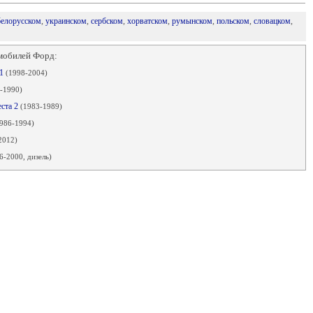
белорусском
,
украинском
,
сербском
,
хорватском
,
румынском
,
польском
,
словацком
,
мобилей Форд:
 1
(1998-2004)
-1990)
еста 2
(1983-1989)
986-1994)
2012)
6-2000, дизель)