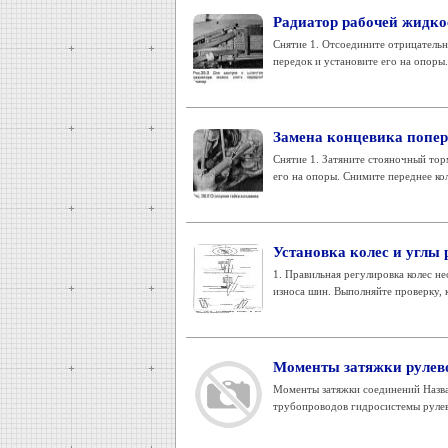
Радиатор рабочей жидко
Снятие 1. Отсоедините отрицательн
передок и установите его на опоры.
Замена концевика попер
Снятие 1. Затяните стояночный тор
его на опоры. Снимите переднее кол
Установка колес и углы 
1. Правильная регулировка колес 
износа шин. Выполняйте проверку, к
Моменты затяжки рулев
Моменты затяжки соединений Назва
трубопроводов гидросистемы рулево