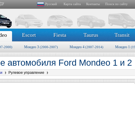
Русский
Карта сайта
Контакты
Поиск по сайту
deo
Escort
Fiesta
Taurus
Transit
Мондео 3
Мондео 4
Мондео 1
97-2000)
(2000-2007)
(2007-2014)
(1
е автомобиля Ford Mondeo 1 и 2
си
Рулевое управление