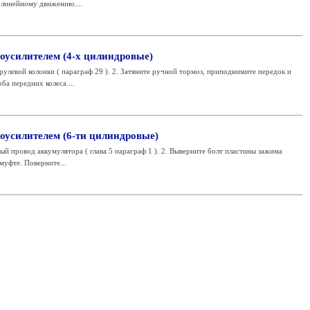
линейному движению....
оусилителем (4-х цилиндровые)
улевой колонки ( параграф 29 ). 2. Затяните ручной тормоз, приподнимите передок и
ба передних колеса....
оусилителем (6-ти цилиндровые)
й провод аккумулятора ( глава 5 параграф 1 ). 2. Выверните болт пластины зажима
муфте. Поверните...