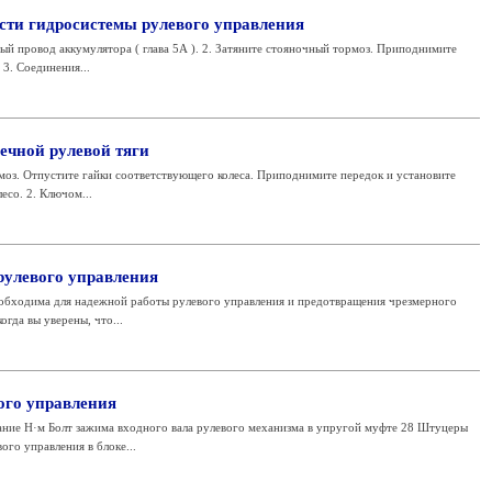
сти гидросистемы рулевого управления
ый провод аккумулятора ( глава 5А ). 2. Затяните стояночный тормоз. Приподнимите
 3. Соединения...
ечной рулевой тяги
моз. Отпустите гайки соответствующего колеса. Приподнимите передок и установите
есо. 2. Ключом...
рулевого управления
необходима для надежной работы рулевого управления и предотвращения чрезмерного
огда вы уверены, что...
ого управления
ние Н·м Болт зажима входного вала рулевого механизма в упругой муфте 28 Штуцеры
го управления в блоке...