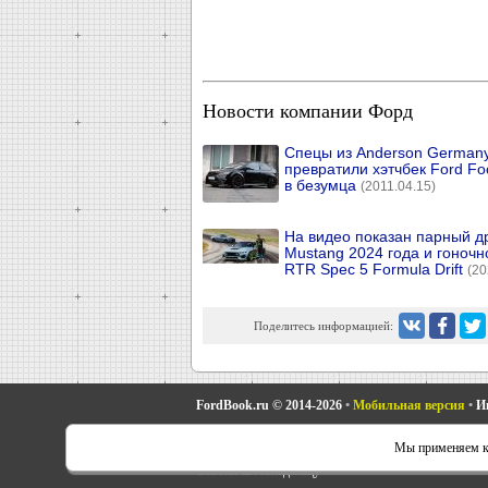
Новости компании Форд
Спецы из Anderson German
превратили хэтчбек Ford Fo
в безумца
(2011.04.15)
На видео показан парный д
Mustang 2024 года и гоночн
RTR Spec 5 Formula Drift
(20
Поделитесь информацией:
FordBook.ru © 2014-2026
•
Мобильная версия
•
И
Фокус 1
•
Фокус Турнир 1
•
Фокус 2
•
Мондео 1
•
Мон
Мы применяем ку
Скорпио 1
•
Скорпио 2
•
Сиерра
•
Транзит 2
•
Автоно
Советы автовладельцу