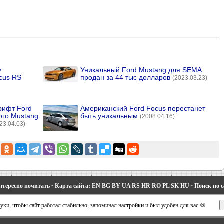
y
Уникальный Ford Mustang для SEMA
cus RS
продан за 44 тыс долларов
(2023.03.23)
рифт Ford
Американский Ford Focus перестанет
ого Mustang
быть уникальным
(2008.04.16)
23.04.03)
нтересно почитать
•
Карта сайта:
EN
BG
BY
UA
RS
HR
RO
PL
SK
HU
•
Поиск по 
део 1 и 2
•
Мондео 2
•
Мондео 3
•
Мондео 4
•
Эскорт 3
•
Эскорт 4
•
Эскорт 5
•
Фиеста 2
ки, чтобы сайт работал стабильно, запоминал настройки и был удобен для вас 🍪
вости про Форд
•
Устройство легковых машин
•
Автоматические трансмиссии
•
Силовое 